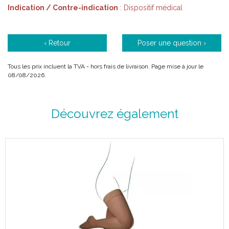
Indication / Contre-indication
Revers biseauté pour limiter l' effet garrot.
: Dispositif médical
Motif fines côtes très féminin.
Coloris originaux tendance.
Lavable en machine à 40°C.
‹ Retour
Poser une question ›
Tous les prix incluent la TVA - hors frais de livraison. Page mise à jour le
08/08/2026.
Caractéristiques :
Découvrez également
Couleur :
PARME Grisé
.
Chaussettes.
Classe 2.
4 tailles (1 à 4).
2 hauteurs (normal et long).
Couleur :