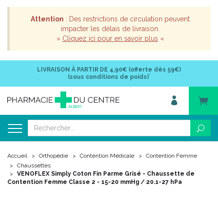
Attention
: Des restrictions de circulation peuvent
impacter les délais de livraison.
»
Cliquez ici pour en savoir plus
«
LIVRAISON À PARTIR DE
4,90€ (offerte dès 59€)
*
(sous conditions de poids)
Accueil
Orthopédie
Contention Médicale
Contention Femme
Chaussettes
VENOFLEX Simply Coton Fin Parme Grisé - Chaussette de
Contention Femme Classe 2 - 15-20 mmHg / 20.1-27 hPa