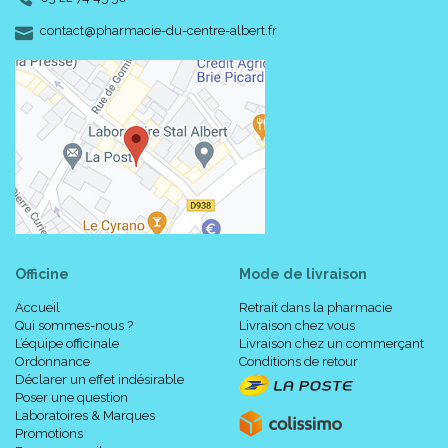
Taille
Hauteur
cB
cC
Code
A
34010
9
-
-
contact
@
pharmacie-du-centre-albert.fr
Normal (D < 40 cm)
311179
1
19 - 21 cm
30 - 35 cm
34010
9
Long (D > 40 cm)
311179
34010
9
Normal (D < 40 cm)
311179
2
21 - 24 cm
32 - 38 cm
34010
9
Long (D > 40 cm)
311179
Officine
Mode de livraison
Accueil
Retrait dans la pharmacie
34010
9
Qui sommes-nous ?
Livraison chez vous
Normal (D < 40 cm)
311179
L’équipe officinale
Livraison chez un commerçant
3
24 - 26 cm
34 - 42 cm
Ordonnance
Conditions de retour
34010
9
Déclarer un effet indésirable
Long (D > 40 cm)
Poser une question
311179
Laboratoires & Marques
Promotions