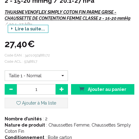
2 - 15-20 mmHg / 20.1-27 hPa
THUASNE VENOFLEX SIMPLY COTON FIN PARME GRISE -
CHAUSSETTE DE CONTENTION FEMME CLASSE 2 - 15-20 mmHg
/ 20.1-27 hPa
Lire la suite...
Venoflex
Simply Coton Fin PARME Grisé
, Chaussettes.
27,40€
Si vous commandez, n' oubliez pas de préciser :
Code EAN :
3401097488172
Code ACL : 9748817
Votre TAILLE.
La hauteur ou le code
ACL
/ EAN
Taille 1 - Normal
Ajouter au panier
Description :
Ajouter à Ma liste
Du coton fin pour une utilisation au quotidien.
Nombre d’unités
Gamme douce et agréable au porté.
: 2
Nature de produit
Du coton fin pour une utilisation citadine au quotidien.
: Chaussettes Femme, Chaussettes Simply
Coton Fin
Pointe de pied tramé.
Conditionnement
Pas de renfort à la semelle plantaire.
: Boite carton