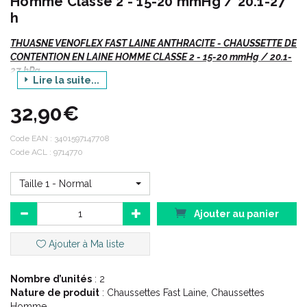
Homme Classe 2 - 15-20 mmHg / 20.1-27
h
THUASNE VENOFLEX FAST LAINE ANTHRACITE - CHAUSSETTE DE
CONTENTION EN LAINE HOMME CLASSE 2 - 15-20 mmHg / 20.1-
27 hPa
Lire la suite...
Venoflex
Fast Laine
- Chaussettes
Anthracites
.
32,90€
Si vous commandez, n' oubliez pas de préciser :
Code EAN :
3401597147708
Code ACL : 9714770
Votre TAILLE.
La hauteur ou le code
ACL
/ EAN
Taille 1 - Normal
Ajouter au panier
Indications :
Ajouter à Ma liste
Varices, troubles fonctionnels (jambes lourdes,...) suites
Nombre d’unités
: 2
chirurgie phlébologique et sclérothérapique.
Nature de produit
: Chaussettes Fast Laine, Chaussettes
Homme