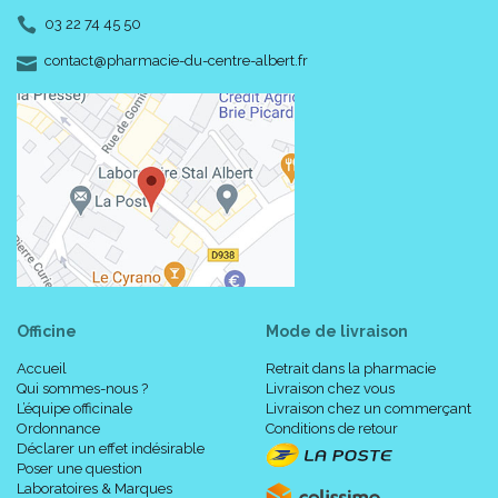
2 hauteurs (normal et long).
03 22 74 45 50
-
-
contact
@
pharmacie-du-centre-albert.fr
Taillage :
Officine
Mode de livraison
Accueil
Retrait dans la pharmacie
Qui sommes-nous ?
Livraison chez vous
L’équipe officinale
Livraison chez un commerçant
Ordonnance
Conditions de retour
Déclarer un effet indésirable
Poser une question
Laboratoires & Marques