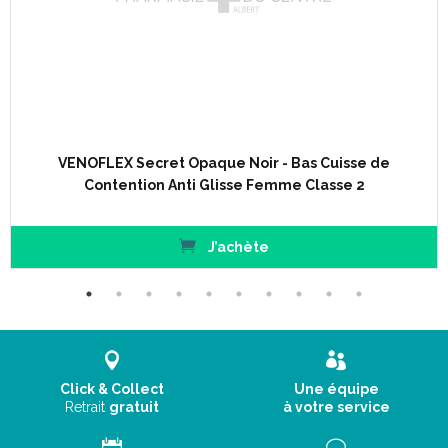
Coloris contemporains et motifs discrets faciles à
assortir
Aisance :
Bord-côte simple épaisseur exclusif et breveté
Couture sur le dessus des orteils
Bonne mobilité des orteils : pointe de pied tricotée
sans compression
VENOFLEX Secret Opaque Noir - Bas Cuisse de
Contention Anti Glisse Femme Classe 2
Simplicité :
Simples à entretenir, lavable en machine à 40°C
J’achète
Tolérance :
Respect de la physiologie : dégressivité de la
compression depuis la cheville jusqu'en haut du
mollet
Extensibles en hauteur : bonne tenue au porté
Click & Collect
Une équipe
Retrait
gratuit
à votre service
Couleur :