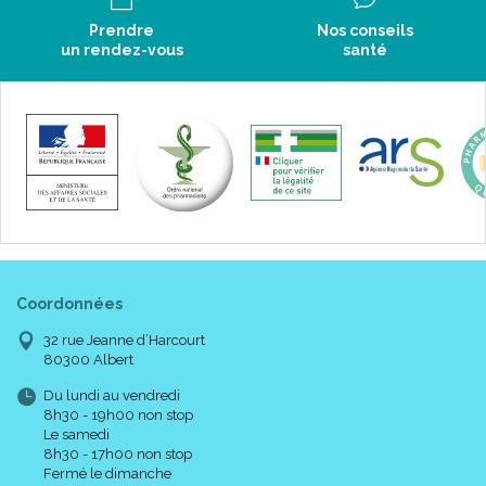
Prendre
Nos conseils
un rendez-vous
santé
Coordonnées
Caractéristiques :
32 rue Jeanne d’Harcourt
80300 Albert
Couleur :
Du lundi au vendredi
ANTHRACITE
.
8h30 - 19h00 non stop
Chaussettes.
Le samedi
Classe 2.
8h30 - 17h00 non stop
2 coloris.
Fermé le dimanche
4 tailles (1 à 4).