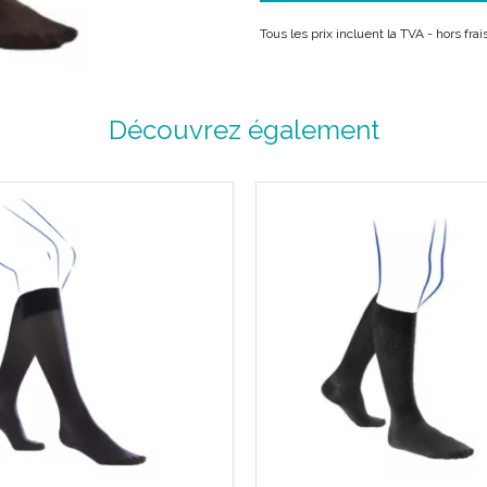
Description :
Tous les prix incluent la TVA - hors fr
Elégance et raffinement pour u
Le fil d' Ecosse est un coto
Découvrez également
renforçant son aspect soyeux 
Confortable et fraîche au con
recommandée par les derma
Revers biseauté pour limiter l'
Disponible en pieds longs.
Lavable en machine à 40°C.
Couleur :