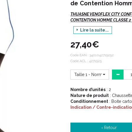
de Contention Homm
THUASNE VENOFLEX CITY CONFO
CONTENTION HOMME CLASSE 2 -
Lire la suite...
Venoflex
City Confort Fil d' E
27,40€
Si vous commandez, n' oubliez p
Code EAN :
3401042719252
Votre TAILLE.
Code ACL : 4271925
La hauteur ou le code
ACL
/
Taille 1 - Normal
Indications :
Nombre d’unités
: 2
Nature de produit
: Chaussett
Conditionnement
: Boite cart
Varices,
Indication / Contre-indicatio
Troubles fonctionnels (jambes
Suites chirurgie phlébologiq
‹ Retour