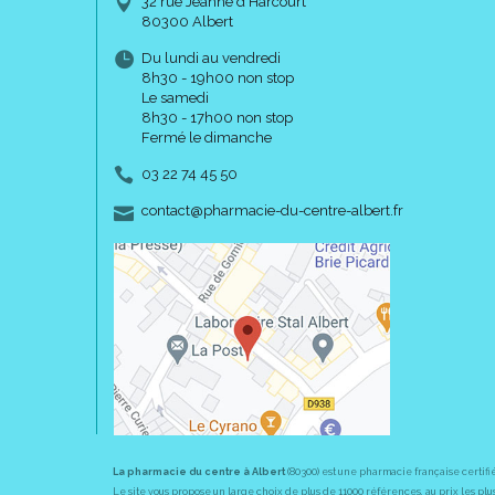
32 rue Jeanne d’Harcourt
80300 Albert
Du lundi au vendredi
8h30 - 19h00 non stop
Le samedi
8h30 - 17h00 non stop
Fermé le dimanche
03 22 74 45 50
-
-
contact
@
pharmacie-du-centre-albert.fr
La pharmacie du centre à Albert
(80300) est une pharmacie française certifi
Le site vous propose un large choix de plus de 11000 références, au prix les 