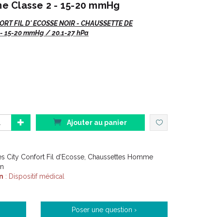
e Classe 2 - 15-20 mmHg
RT FIL D' ECOSSE NOIR - CHAUSSETTE DE
 15-20 mmHg / 20.1-27 hPa
cosse
- Chaussettes
Noires
.
as de préciser :
 EAN
Ajouter au panier
es City Confort Fil d'Ecosse, Chaussettes Homme
on
n
: Dispositif médical
 lourdes,...)
ue et sclérothérapique.
Poser une question ›