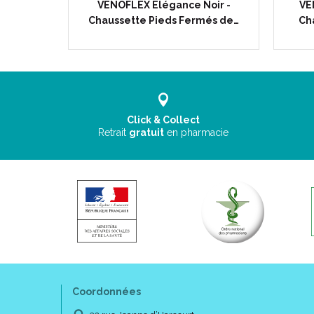
orsades
VENOFLEX Elégance Noir -
VE
 de…
Chaussette Pieds Fermés de…
Cha
Click & Collect
Retrait
gratuit
en pharmacie
Coordonnées