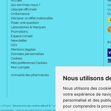
Accueil
Re
1 coloris.
Qui sommes-nous ?
Li
4 tailles (1 à 4).
L’équipe officinale
Li
2 hauteurs : normal ou long.
Ordonnance
Co
Déclarer un effet indésirable
Poser une question
Laboratoires & Marques
Taillage :
Promotions
Espace conseil
Newsletter
P
CGV
Mentions légales
Données personnelles
Cookies
Mes préférences Cookies
Mon compte
Annuaire des pharmacies
Nous utilisons d
Nous utilisons des cookie
votre expérience de navig
personnalisé et des public
pour comprendre la prove
ée ISO 9001.
"pharmacie-du-centre-albert.fr "
est le site internet de l
a pharmacie du centre
, 32 
plus bas possible : 9400 en parapharmacie, animaux, orthopédie, matériel médical. 1700 en médicaments