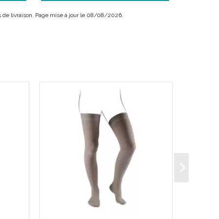
ais de livraison. Page mise à jour le 08/08/2026.
ne utilisation citadine.
n haut de gamme ayant été anobli par un procédé
et la finesse de sa maille.
tact de la peau, cette matière est souvent
tologues.
 effet garrot.