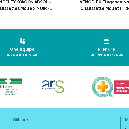
NOFLEX KOKOON ABSOLU
VENOFLEX Elégance Noi
ussettes Mollet- NOIR -…
Chaussette Mollet (+) 
Une équipe
Prendre
à votre service
un rendez-vous
Caractéristiques :
Couleur :
NOIR
.
Chaussettes.
Pointure unique : 45 à 48.
Officine
M
Classe 2.