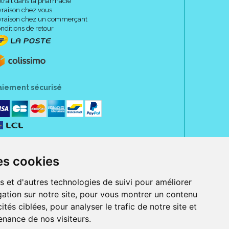
trait dans la pharmacie
vraison chez vous
vraison chez un commerçant
nditions de retour
aiement sécurisé
es cookies
s et d'autres technologies de suivi pour améliorer
ation sur notre site, pour vous montrer un contenu
ités ciblées, pour analyser le trafic de notre site et
nance de nos visiteurs.
rue Jeanne d' Harcourt, 80300 Albert.
 sans ordonnance.