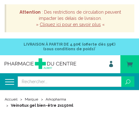
Attention
: Des restrictions de circulation peuvent
impacter les délais de livraison.
»
Cliquez ici pour en savoir plus
«
LIVRAISON À PARTIR DE
4,90€ (offerte dès 59€)
*
(sous conditions de poids)
Accueil
Marque
Arkopharma
Veinoflux gel bien-être 2x150ml