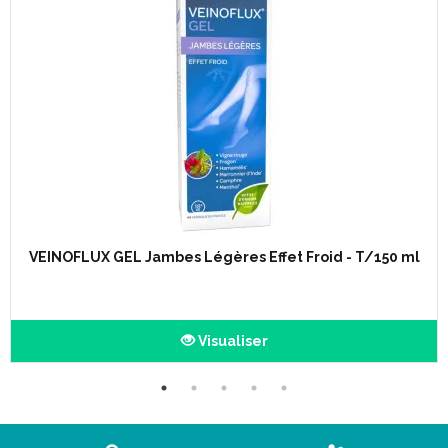
VEINOFLUX GEL Jambes Légères Effet Froid - T/150 ml
Visualiser