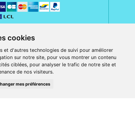
es cookies
s et d'autres technologies de suivi pour améliorer
ation sur notre site, pour vous montrer un contenu
ités ciblées, pour analyser le trafic de notre site et
nance de nos visiteurs.
rue Jeanne d' Harcourt, 80300 Albert.
 sans ordonnance.
hanger mes préférences
ranger).
e, iPad et iPod touch), ou sur Google Play (pour Androïd 5.0 ou version
 Express, Bancontact, PayPal.
 beauté et bien-être ainsi que différents services : suivi personnalisé,
auté de la peau, des cheveux...), mesure de la glycémie, perruques.
s 30 ans, Pharmactiv réunit près de 1500 adhérents pharmaciens autour d' un
du matériel médical sous sa marque BetterLife.