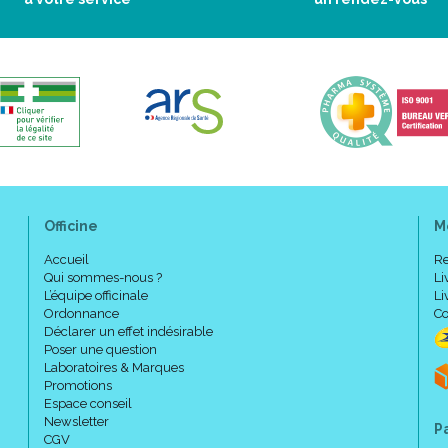
Officine
M
Accueil
Re
Qui sommes-nous ?
Li
L’équipe officinale
Li
Ordonnance
Co
Déclarer un effet indésirable
Poser une question
Laboratoires & Marques
Promotions
Espace conseil
Newsletter
P
CGV