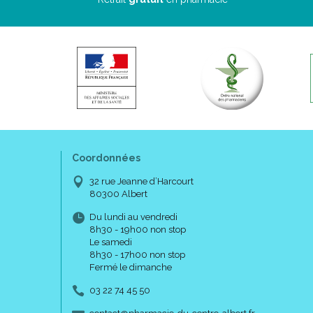
Coordonnées
32 rue Jeanne d’Harcourt
80300 Albert
Du lundi au vendredi
8h30 - 19h00 non stop
Le samedi
8h30 - 17h00 non stop
Fermé le dimanche
03 22 74 45 50
-
-