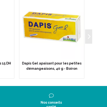
s 15 DH
Dapis Gel apaisant pour les petites
Tarentul
démangeaisons, 40 g - Boiron
Nos conseils
santé