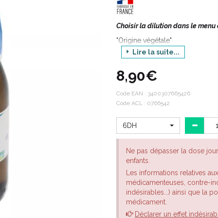
Choisir la dilution dans le menu
"Origine végétale"
Lire la suite...
L’Ortie brûlante, Ortie grièche 
famille des Urticaceae. On la dist
8,90€
par le fait qu’elle soit annuelle 
pérenne et à souche rampante
Code EAN :
3400307665426
Prurit non amélioré par le froid
Code ACL : 0766542
6DH
Ne pas dépasser la dose jou
enfants.
Les informations relatives au
médicamenteuses, contre-indi
indésirables...) ainsi que la 
médicament.
Déclarer un effet indésirab