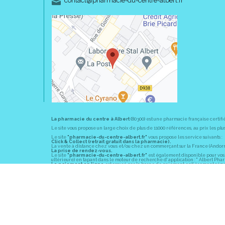
contact
@
pharmacie-du-centre-albert.fr
La pharmacie du centre à Albert
(80300) est une pharmacie française certifi
Le site vous propose un large choix de plus de 11000 références, au prix les 
Le site
"pharmacie-du-centre-albert.fr"
vous propose les service suivants :
Click & Collect (retrait gratuit dans la pharmacie).
La vente à distance chez vous et/ou chez un commerçant sur la France (Andorre, 
La prise de rendez-vous.
Le site
"pharmacie-du-centre-albert.fr"
est également disponible pour vos s
ultérieure) en tapant dans le moteur de recherche d' application : " Albert Pha
Le paiement en ligne
est assuré par la borne de paiement entièrement sécuri
En officine,
la pharmacie du centre à Albert
(80300) vous propose ses conseil
diabète, sevrage tabagique, risques cardiovasculaires, prise de tension artériell
La pharmacie du centre à Albert
(80300) fait partie du groupement
Pharmac
objectif commun : devenir un véritable « relais santé » au service des client
Les horaires d'ouverture
sont de 8h30 à 19h00 non stop du lundi au vendredi 
Vous pouvez contacter
la pharmacie du centre à Albert
(80300) par téléphone
Pour le dimanche et la nuit, vous pouvez trouver l
a pharmacie de garde
la pl