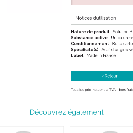
Notices d’utilisation
Nature de produit
: Solution 
Substance active
: Urtica ure
Conditionnement
: Boite cart
Spécificité(s)
: Actif d'origine v
Label
: Made in France
‹ Retour
Tous les prix incluent la TVA - hors fra
Découvrez également