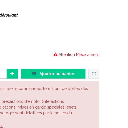
 déroulant
ou Petite Ortie est une plante herbacée commune de la
ingue de la grande ortie par sa taille plus petite et
et à racine pivotante alors que la grande ortie est
Attention Médicament
Ajouter au panier
rnalière recommandée, tenir hors de portée des
x précautions d’emploi (interactions
cations, mises en garde spéciales, effets
posologie sont détaillées par la notice du
le