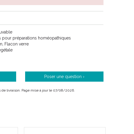
Buvable
ns pour préparations homéopathiques
on, Flacon verre
égétale
Poser une question ›
is de livraison. Page mise à jour le 07/08/2026.