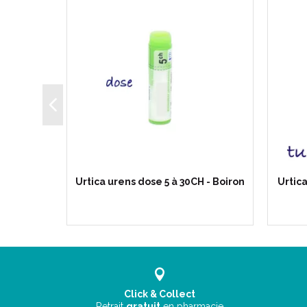
-granules
Urtica urens dose 5 à 30CH - Boiron
Urtic
Click & Collect
Retrait
gratuit
en pharmacie