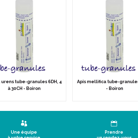
a urens tube-granules 6DH, 4
Apis mellifica tube-granule
à 30CH - Boiron
- Boiron
Une équipe
Prendre
à votre service
un rendez-vous