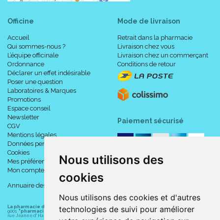
Officine
Mode de livraison
Accueil
Retrait dans la pharmacie
Qui sommes-nous ?
Livraison chez vous
L’équipe officinale
Livraison chez un commerçant
Ordonnance
Conditions de retour
Déclarer un effet indésirable
Poser une question
Laboratoires & Marques
Promotions
Espace conseil
Newsletter
Paiement sécurisé
CGV
Mentions légales
Données personnelles
Cookies
Nous utilisons des
Mes préférences Cookies
Mon compte
cookies
Annuaire des pharmacies
Nous utilisons des cookies et d'autres
La pharmacie du centre à Albert
(80300) est une pharmacie française certifiée ISO
technologies de suivi pour améliorer
9001.
"pharmacie-du-centre-albert.fr "
est le site internet de l
a pharmacie du centre
, 32
rue Jeanne d' Harcourt, 80300 Albert.