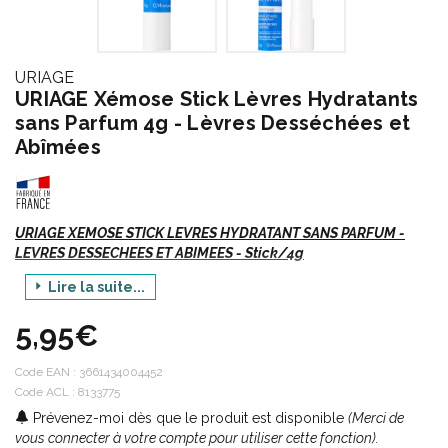
URIAGE
URIAGE Xémose Stick Lèvres Hydratants
sans Parfum 4g - Lèvres Desséchées et
Abîmées
URIAGE XEMOSE STICK LEVRES HYDRATANT SANS PARFUM -
LEVRES DESSECHEES ET ABIMEES - Stick/4g
Lire la suite...
Xémose = Peaux très sèches et à tendance atopique.
Une gamme de soins émollients nouvelle génération pour un
5,95€
confort cutané extrême et durable.
Code EAN :
3661434004452
Code ACL : 8133775
Indications :
Prévenez-moi dès que le produit est disponible
(Merci de
vous connecter à votre compte pour utiliser cette fonction).