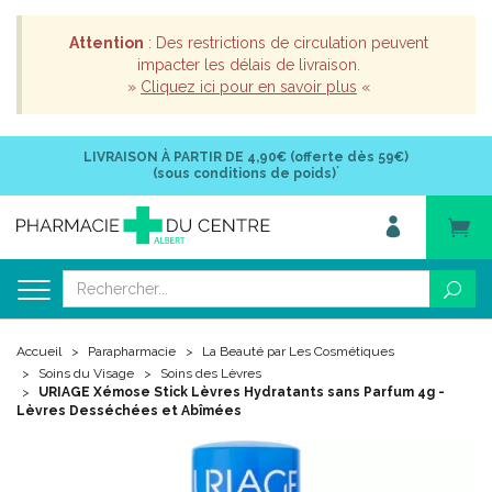
Attention
: Des restrictions de circulation peuvent
impacter les délais de livraison.
»
Cliquez ici pour en savoir plus
«
LIVRAISON À PARTIR DE
4,90€ (offerte dès 59€)
*
(sous conditions de poids)
Accueil
Parapharmacie
La Beauté par Les Cosmétiques
Soins du Visage
Soins des Lèvres
URIAGE Xémose Stick Lèvres Hydratants sans Parfum 4g -
Lèvres Desséchées et Abîmées