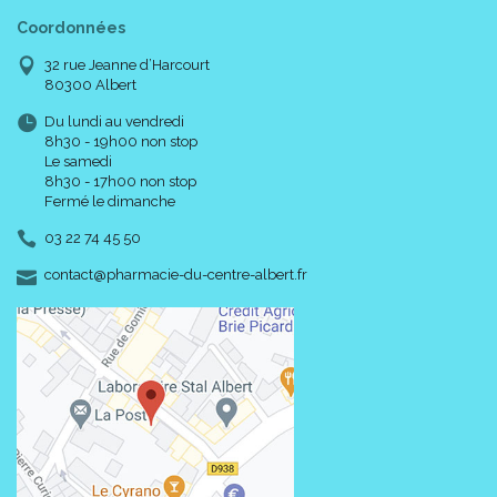
Coordonnées
32 rue Jeanne d’Harcourt
80300 Albert
Du lundi au vendredi
8h30 - 19h00 non stop
Le samedi
8h30 - 17h00 non stop
Fermé le dimanche
03 22 74 45 50
-
-
contact
@
pharmacie-du-centre-albert.fr