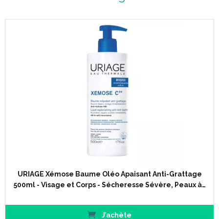
Caractéristiques :
Stick labial hydratant longue durée.
Soin nourrissant, protecteur et réparateur.
Texture onctueuse, sans eau.
Hypoallergénique.
Sans parfum.
Principes actifs :
Acide hyaluronique.
Beurre de karité.
Vitamine C.
Vitamine E.
Résultats :
URIAGE Xémose Baume Oléo Apaisant Anti-Grattage
500ml - Visage et Corps - Sécheresse Sévère, Peaux à…
4 grammes de stick, véritable pommade onctueuse et
agréable pour le plus grand plaisir de vos lèvres.
J’achète