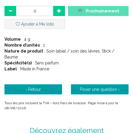
Soin et protection des lèvres.
Prochainement
Lèvres desséchées, abîmées et fragilisées, agressions
extérieures.
Ajouter à Ma liste
Description :
Volume
: 4 g
Nombre d’unités
: 1
Nature de produit
: Soin labial / soin des lèvres, Stick /
Ce stick hydrate les lèvres et les protège des agressions
Baume
quotidiennes.
Spécificité(s)
: Sans parfum
Label
: Made in France
Nourrit et protège
Le beurre de Karité nourrit intensément les lèvres
desséchées ; les vitamines C et E protègent des
‹ Retour
Poser une question ›
agressions extérieures, grâce à leurs actions anti-oxydante
et anti-radicaux libres.
Tous les prix incluent la TVA - hors frais de livraison. Page mise à jour le
08/08/2026.
Hydrate
Sa formule enrichie en acide hyaluronique apporte une
hydratation à chaque application.
Découvrez également