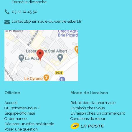
Fermé le dimanche
03 22 74 45 50
-
-
contact
@
pharmacie-du-centre-albert.fr
Officine
Mode de livraison
Accueil
Retrait dans la pharmacie
Qui sommes-nous ?
Livraison chez vous
L’équipe officinale
Livraison chez un commerçant
Ordonnance
Conditions de retour
Déclarer un effet indésirable
Poser une question