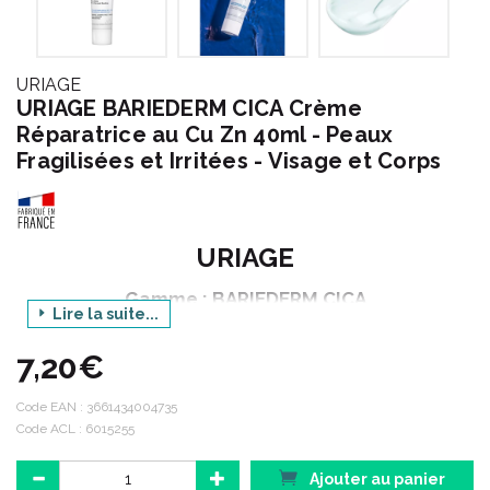
URIAGE
URIAGE BARIEDERM CICA Crème
Réparatrice au Cu Zn 40ml - Peaux
Fragilisées et Irritées - Visage et Corps
URIAGE
Gamme : BARIEDERM CICA
Lire la suite...
Produit : CREME REPARATRICE AU Cu Zn
7,20€
Contenance : 40 ml
Code EAN :
3661434004735
Code ACL : 6015255
Bariéderm Cica :
Des produits de soins élaborés pour répondre à des problèmes
Ajouter au panier