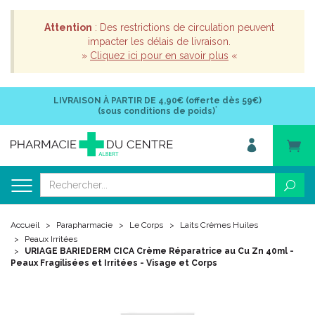
Attention
: Des restrictions de circulation peuvent
impacter les délais de livraison.
»
Cliquez ici pour en savoir plus
«
LIVRAISON À PARTIR DE
4,90€ (offerte dès 59€)
*
(sous conditions de poids)
Accueil
Parapharmacie
Le Corps
Laits Crèmes Huiles
Peaux Irritées
URIAGE BARIEDERM CICA Crème Réparatrice au Cu Zn 40ml -
Peaux Fragilisées et Irritées - Visage et Corps