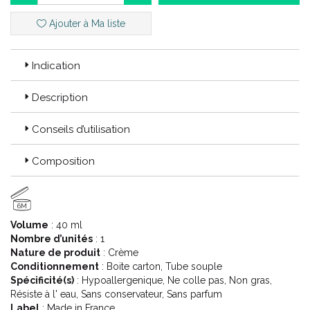
cutanés spécifiques tels que les fissures et crevasses.
Ajouter à Ma liste
Code ACL : 6015255
Indication
Code EAN : 3661434004735
Description
Conseils d’utilisation
Composition
6M
Volume
: 40 ml
Nombre d’unités
: 1
Nature de produit
: Crème
Conditionnement
: Boite carton, Tube souple
Spécificité(s)
: Hypoallergenique, Ne colle pas, Non gras,
Résiste à l' eau, Sans conservateur, Sans parfum
Label
: Made in France