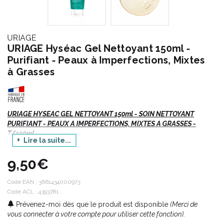
URIAGE
URIAGE Hyséac Gel Nettoyant 150ml -
Purifiant - Peaux à Imperfections, Mixtes
à Grasses
URIAGE HYSEAC GEL NETTOYANT 150ml - SOIN NETTOYANT
PURIFIANT - PEAUX A IMPERFECTIONS, MIXTES A GRASSES -
T/150ml
Lire la suite...
HYSÉAC, le programme des peaux mixtes à grasses.
9,50€
Pour une peau nette, matifiée et sans défauts.
Code EAN :
3661434000973
Code ACL : 4393781
Indications :
Prévenez-moi dès que le produit est disponible
(Merci de
vous connecter à votre compte pour utiliser cette fonction).