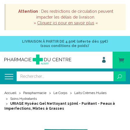
Attention
: Des restrictions de circulation peuvent
impacter les délais de livraison.
»
Cliquez ici pour en savoir plus
«
LIVRAISON À PARTIR DE
4,90€ (offerte dès 59€)
*
(sous conditions de poids)
Accueil
Parapharmacie
Le Corps
Laits Crèmes Huiles
Soins Hydratants
URIAGE Hyséac Gel Nettoyant 150ml - Purifiant - Peaux à
Imperfections, Mixtes à Grasses