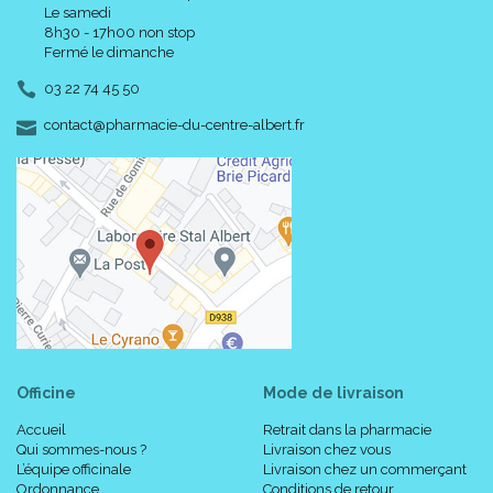
Le samedi
8h30 - 17h00 non stop
Composition :
Fermé le dimanche
03 22 74 45 50
Aqua, dicaprylyl carbonate, Uriage thermal spring water,
-
-
contact
@
pharmacie-du-centre-albert.fr
methylene bis-benzotriazolyl tetramethylbutylphenol,
butylmethoxydibenzoylmethane, ethylhexyl triazone, nylon-12,
C20-22 alkyl phosphate, glycerin, C20-22 alcohols, decyl
glucoside, butylene glycol, dimethicone, xanthan gum,
chlorphenesin, fragance, tricontanyl PVP, benzoic acid,
tetrasodium EDTA, tocopheryl acetate, o-cymen-5-ol, sodium
hydroxide, propylene glycol, citric acid, Glycyrrhiza inflata root
extract.
Code ACL : 9961089
Code EAN : 3661434001932
Officine
Mode de livraison
Accueil
Retrait dans la pharmacie
Qui sommes-nous ?
Livraison chez vous
L’équipe officinale
Livraison chez un commerçant
Ordonnance
Conditions de retour