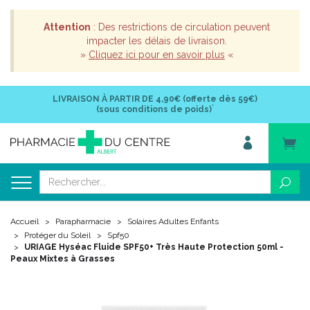
Attention
: Des restrictions de circulation peuvent
impacter les délais de livraison.
»
Cliquez ici pour en savoir plus
«
LIVRAISON À PARTIR DE
4,90€ (offerte dès 59€)
*
(sous conditions de poids)
Accueil
Parapharmacie
Solaires Adultes Enfants
Protéger du Soleil
Spf50
URIAGE Hyséac Fluide SPF50+ Très Haute Protection 50ml -
Peaux Mixtes à Grasses