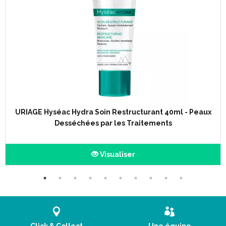
Caractéristiques :
Fluide solaire très haute protection, SPF 50+.
A l' eau thermale d' Uriage aux propriétés apaisantes et
antiradicalaires.
Anti UVA, anti UVB.
Effet matifiant, hydratation intense.
Texture légère et non grasse, sans paraben.
Pénètre rapidement.
Hypoallergénique.
URIAGE Hyséac Hydra Soin Restructurant 40ml - Peaux
Non comédogène.
Desséchées par les Traitements
Sans alcool.
Péremption après ouverture : 9 mois.
Visualiser
Principes actifs :
Eau Thermale d’ Uriage.
Complexe filtrant anti UVA-UVB équilibré.
Extrait de Licorice.
Agent matifiant.