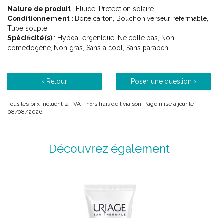
Ensoleillement extrême.
Nature de produit
: Fluide, Protection solaire
Visage.
Conditionnement
: Boite carton, Bouchon verseur refermable,
Tube souple
Spécificité(s)
: Hypoallergenique, Ne colle pas, Non
comédogène, Non gras, Sans alcool, Sans paraben
Description :
‹ Retour
Poser une question ›
Le Fluide HYSÉAC SPF50+ associe une protection solaire
efficace aux propriétés adaptées aux peaux mixtes à grasses.
Il dispose d' une très haute protection UVA-UVB grâce à un
Tous les prix incluent la TVA - hors frais de livraison. Page mise à jour le
nouveau complexe filtrant ultra–performant sans
08/08/2026.
octocrylène.
Sa texture est non collante et non grasse.
Découvrez également
Hydrate
Très hydratant, il détient des actifs limitant la déshydratation.
Matifie
Il apporte un effet matifiant durable grâce à l’ extrait de
Licorice qui limite l’ excès de sébum et prévient ainsi l’
apparition de nouvelles imperfections.