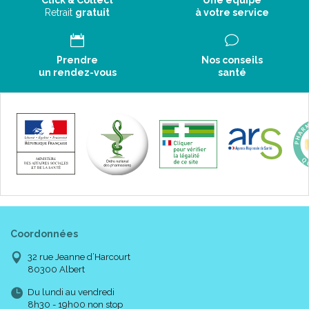
Click & Collect
Une équipe
Résultats :
Retrait
gratuit
à votre service
100% adapté aux problématiques des peaux mixtes à
grasses.
Prendre
Nos conseils
un rendez-vous
santé
Conseils d' utilisation :
Avant de s’ exposer au soleil, appliquer une dose suffisante et
homogène.
Renouveler toutes les 2 heures.
Précautions d' emploi :
Coordonnées
32 rue Jeanne d’Harcourt
80300 Albert
Eviter le contact avec les yeux.
Du lundi au vendredi
8h30 - 19h00 non stop