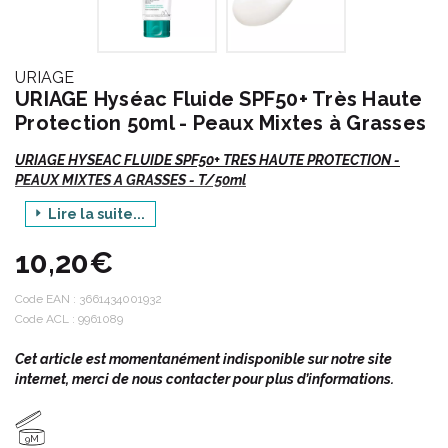
URIAGE
URIAGE Hyséac Fluide SPF50+ Très Haute
Protection 50ml - Peaux Mixtes à Grasses
URIAGE HYSEAC FLUIDE SPF50+ TRES HAUTE PROTECTION -
PEAUX MIXTES A GRASSES - T/50ml
Lire la suite...
HYSÉAC, le programme des peaux mixtes à grasses.
Pour une peau nette, matifiée et sans défauts.
10,20€
Code EAN :
3661434001932
Code ACL : 9961089
Cet article est momentanément indisponible sur notre site
Indications :
internet, merci de nous contacter pour plus d’informations.
Photoprotection des peaux mixtes à grasses.
9M