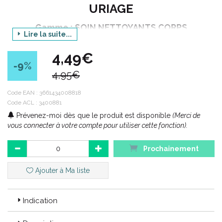
URIAGE
Gamme : SOIN NETTOYANTS CORPS
Lire la suite...
Produit : CREME LABANTE DOUCE
4,49€
Contenance : 125 g
-9
%
4,95€
Code ACL : 3400881
Code EAN :
3661434008818
Code ACL : 3400881
Code EAN : 3661434008818
Prévenez-moi dès que le produit est disponible
(Merci de
vous connecter à votre compte pour utiliser cette fonction).
Prochainement
Ajouter à Ma liste
Indication