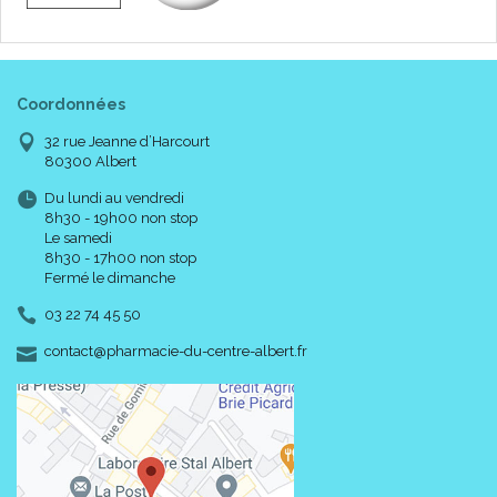
Coordonnées
32 rue Jeanne d’Harcourt
80300 Albert
Du lundi au vendredi
8h30 - 19h00 non stop
Le samedi
8h30 - 17h00 non stop
Fermé le dimanche
03 22 74 45 50
-
-
contact
@
pharmacie-du-centre-albert.fr