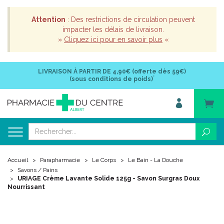
Attention
: Des restrictions de circulation peuvent
impacter les délais de livraison.
»
Cliquez ici pour en savoir plus
«
LIVRAISON À PARTIR DE
4,90€ (offerte dès 59€)
*
(sous conditions de poids)
Accueil
Parapharmacie
Le Corps
Le Bain - La Douche
Savons / Pains
URIAGE Crème Lavante Solide 125g - Savon Surgras Doux
Nourrissant