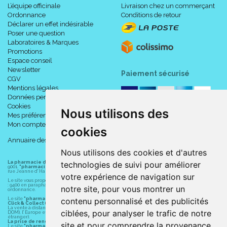
L’équipe officinale
Livraison chez un commerçant
Ordonnance
Conditions de retour
Déclarer un effet indésirable
Poser une question
Laboratoires & Marques
Promotions
Espace conseil
Newsletter
Paiement sécurisé
CGV
Mentions légales
Données personnelles
Cookies
Nous utilisons des
Mes préférences Cookies
Mon compte
cookies
Annuaire des pharmacies
Nous utilisons des cookies et d'autres
technologies de suivi pour améliorer
La pharmacie du centre à Albert
(80300) est une pharmacie française certifiée ISO
9001.
"pharmacie-du-centre-albert.fr "
est le site internet de l
a pharmacie du centre
, 32
rue Jeanne d' Harcourt, 80300 Albert.
votre expérience de navigation sur
Le site vous propose un large choix de plus de 11000 références, au prix les plus bas possible
: 9400 en parapharmacie, animaux, orthopédie, matériel médical. 1700 en médicaments sans
notre site, pour vous montrer un
ordonnance.
contenu personnalisé et des publicités
Le site
"pharmacie-du-centre-albert.fr"
vous propose les service suivants :
Click & Collect (retrait gratuit dans la pharmacie).
La vente à distance chez vous et/ou chez un commerçant sur la France (Andorre, Monaco et
ciblées, pour analyser le trafic de notre
DOM), l' Europe et le monde entier (livraison assuré par Colissimo et ses partenaires à l'
étranger).
La prise de rendez-vous.
site et pour comprendre la provenance
Le site
"pharmacie-du-centre-albert.fr"
est également disponible pour vos smartphones et