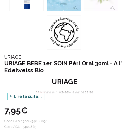
URIAGE
URIAGE BEBE 1er SOIN Péri Oral 30ml - A l'
Edelweiss Bio
URIAGE
Gamme : BEBE 1er SOIN
Lire la suite...
Produit : SOIN PERI-ORAL
7,95€
Contenance : 30 ml
Code EAN :
3661434008634
Code ACL : 3400863