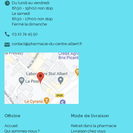
Du lundi au vendredi
8h30 - 19h00 non stop
Le samedi
8h30 - 17h00 non stop
Fermé le dimanche
03 22 74 45 50
-
-
contact
@
pharmacie-du-centre-albert.fr
Officine
Mode de livraison
Accueil
Retrait dans la pharmacie
Qui sommes-nous ?
Livraison chez vous