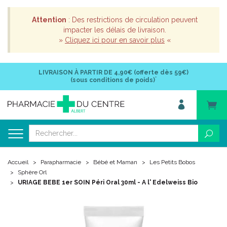
Attention
: Des restrictions de circulation peuvent
impacter les délais de livraison.
»
Cliquez ici pour en savoir plus
«
LIVRAISON À PARTIR DE
4,90€ (offerte dès 59€)
*
(sous conditions de poids)
Accueil
Parapharmacie
Bébé et Maman
Les Petits Bobos
Sphère Orl
URIAGE BEBE 1er SOIN Péri Oral 30ml - A l' Edelweiss Bio