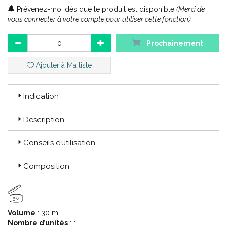
1ers SOINS BÉBÉ :
Prévenez-moi dès que le produit est disponible
(Merci de
Soins bébés et enfants
vous connecter à votre compte pour utiliser cette fonction).
Des soins ultra-doux et haute tolérance, riche en Eau
Thermale d’ Uriage, pour les bébés et les enfants.
Prochainement
Code ACL : 3400863
Ajouter à Ma liste
Code EAN : 3661434008634
Indication
Description
Conseils d’utilisation
Composition
6M
Volume
: 30 ml
Nombre d’unités
: 1