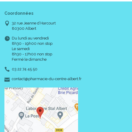
Coordonnées
32 rue Jeanne d’Harcourt
80300 Albert
Du lundi au vendredi
8h30 - 19h00 non stop
Le samedi
8h30 - 17h00 non stop
Fermé le dimanche
03 22 74 45 50
-
-
contact
@
pharmacie-du-centre-albert.fr