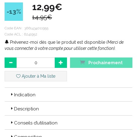
12,99€
Contenance : 100 ml
-13
%
14,95€
Bariéderm Cica
Code EAN :
3661434011955
Code ACL : 6241952
Des produits de soins élaborés pour répondre à des problèmes
Prévenez-moi dès que le produit est disponible
(Merci de
cutanés spécifiques tels que les fissures et crevasses.
vous connecter à votre compte pour utiliser cette fonction).
Code ACL : 6241952
Prochainement
Code EAN : 3661434011955
Ajouter à Ma liste
Indication
Description
Conseils d’utilisation