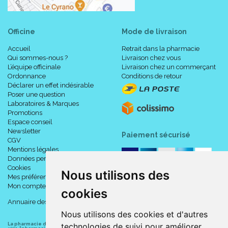
Officine
Mode de livraison
Accueil
Retrait dans la pharmacie
Qui sommes-nous ?
Livraison chez vous
L’équipe officinale
Livraison chez un commerçant
Ordonnance
Conditions de retour
Déclarer un effet indésirable
Poser une question
Laboratoires & Marques
Promotions
Espace conseil
Newsletter
Paiement sécurisé
CGV
Mentions légales
Données personnelles
Cookies
Nous utilisons des
Mes préférences Cookies
Mon compte
cookies
Annuaire des pharmacies
Nous utilisons des cookies et d'autres
technologies de suivi pour améliorer
La pharmacie du centre à Albert
(80300) est une pharmacie française certifiée ISO