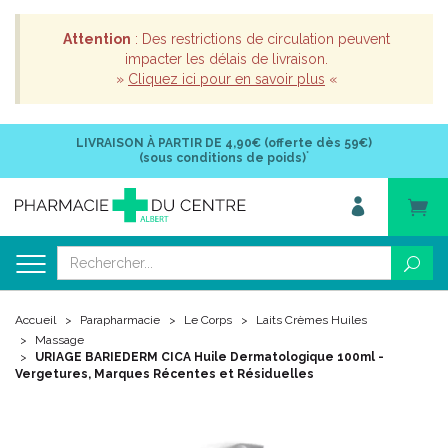
Attention
: Des restrictions de circulation peuvent
impacter les délais de livraison.
»
Cliquez ici pour en savoir plus
«
LIVRAISON À PARTIR DE
4,90€ (offerte dès 59€)
*
(sous conditions de poids)
Accueil
Parapharmacie
Le Corps
Laits Crèmes Huiles
Massage
URIAGE BARIEDERM CICA Huile Dermatologique 100ml -
Vergetures, Marques Récentes et Résiduelles