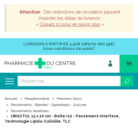
Attention
: Des restrictions de circulation peuvent
impacter les délais de livraison.
»
Cliquez ici pour en savoir plus
«
LIVRAISON À PARTIR DE
4,90€ (offerte dès 59€)
*
(sous conditions de poids)
Accueil
Parapharmacie
Premiers Soins
Pansements - Bandes - Sparadraps - Sutures
Pansements Vaselines
URGOTUL 15 x 20 cm - Boîte/10 - Pansement Interface,
Technologie Lipido-Colloïde, TLC