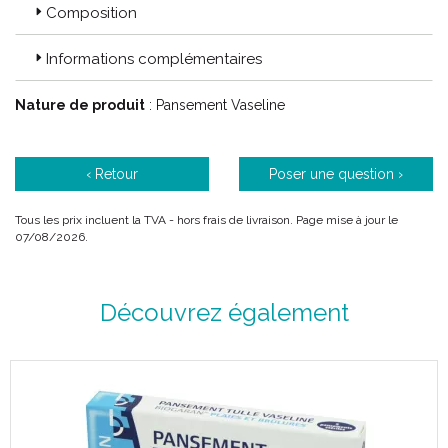
Favorise la cicatrisation grâce à la TLC.
Composition
Retrait indolore et atraumatique.
Ultra souple et très conformable.
Informations complémentaires
Nature de produit
: Pansement Vaseline
Objectif du soin :
‹ Retour
Poser une question ›
Restaurer la continuité de l' épiderme.
Protéger les tissus néoformés.
Tous les prix incluent la TVA - hors frais de livraison. Page mise à jour le
Améliorer le résultat cicatriciel.
07/08/2026.
Découvrez également
Conseils d' utilisation :
Nettoyer la plaie au sérum physiologique.
Appliquer directement UrgoTul sur la plaie.
Recouvrir d' un pansement secondaire.
Maintenir avec une bande de type
NylexFix
.