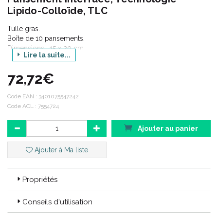
Lipido-Colloïde, TLC
Tulle gras.
Boîte de 10 pansements.
Dimensions : 15 x 20 cm.
Lire la suite...
72,72€
Indications :
Code EAN :
3401075547242
Code ACL : 7554724
Brûlures, plaies traumatiques, dermabrasions, plaies post
Ajouter au panier
opératoires.
Escarres, ulcères, plaies du pied diabétique.
Ajouter à Ma liste
Epidermolyse bulleuse.
Propriétés
Caractéristiques :
Conseils d'utilisation