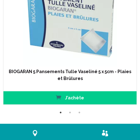
Renouveler tous les 2 à 4 jours.
Code ACL : 7554724
Code EAN : 3401075547242
BIOGARAN 5 Pansements Tulle Vaseliné 5 x 5cm - Plaies
et Brûlures
J’achète