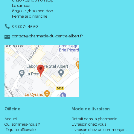
8h30 - 19h00 non stop
Le samedi
8h30 - 17h00 non stop
Fermé le dimanche
03 22 74 45 50
-
-
contact
@
pharmacie-du-centre-albert.fr
Officine
Mode de livraison
Accueil
Retrait dans la pharmacie
Qui sommes-nous ?
Livraison chez vous
L’équipe officinale
Livraison chez un commerçant