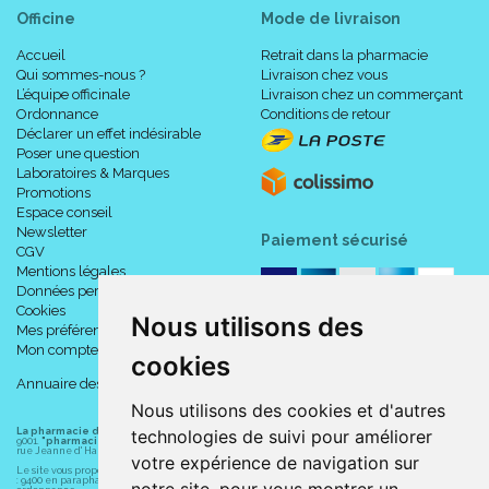
Officine
Mode de livraison
Accueil
Retrait dans la pharmacie
Qui sommes-nous ?
Livraison chez vous
A propos de FILMOGEL :
L’équipe officinale
Livraison chez un commerçant
Ordonnance
Conditions de retour
La technologie Filmogel® est une génération de
Déclarer un effet indésirable
Poser une question
pansements innovants : des pansements liquides qui
Laboratoires & Marques
apportent une solution discrète contre tous les maux du
Promotions
quotidien.
Espace conseil
Prêts à l’ emploi, ils permettent principalement de
Newsletter
Paiement sécurisé
CGV
soulager, protéger et soigner les maux tels que boutons
Mentions légales
de fièvre, crevasses, piqûres d’ insectes ou encore
Données personnelles
aphtes… Chaque Filmogel a une formule unique pour une
Cookies
Nous utilisons des
action ciblée.
Mes préférences Cookies
Mon compte
cookies
Annuaire des pharmacies
Nous utilisons des cookies et d'autres
La pharmacie du centre à Albert
(80300) est une pharmacie française certifiée ISO
technologies de suivi pour améliorer
9001.
"pharmacie-du-centre-albert.fr "
est le site internet de l
a pharmacie du centre
, 32
rue Jeanne d' Harcourt, 80300 Albert.
votre expérience de navigation sur
URGO a reçu le prix « élu produit de l’année 2015 » pour sa
Le site vous propose un large choix de plus de 11000 références, au prix les plus bas possible
: 9400 en parapharmacie, animaux, orthopédie, matériel médical. 1700 en médicaments sans