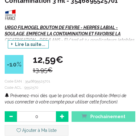
Contamination 3 ml - 3546895525701
URGO FILMOGEL BOUTON DE FIEVRE - HERPES LABIAL -
SOULAGE, EMPECHE LA CONTAMINATION ET FAVORISE LA
CICATRISATION - DES 6 ANS - Fl/3ml et 24 applicateurs jetables
Lire la suite...
URGO Filmogel® Bouton de fièvre, l’ arme ultra-discrète
12,59€
efficace avant comme après la sortie du bouton.
-10
%
13,95€
Code EAN :
3546895525701
Code ACL : 9552570
Prévenez-moi dès que le produit est disponible
(Merci de
vous connecter à votre compte pour utiliser cette fonction).
Prochainement
Ajouter à Ma liste