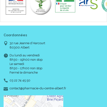
Coordonnées
32 rue Jeanne d’Harcourt
80300 Albert
Du lundi au vendredi
8h30 - 19h00 non stop
Le samedi
8h30 - 17h00 non stop
Fermé le dimanche
03 22 74 45 50
-
-
contact
@
pharmacie-du-centre-albert.fr