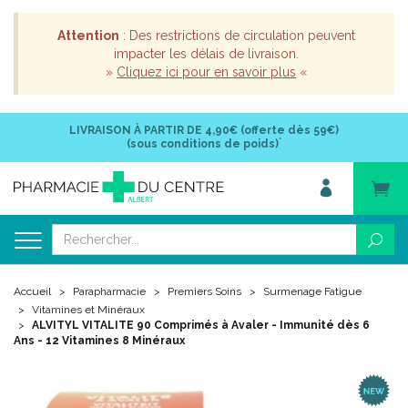
Attention
: Des restrictions de circulation peuvent
impacter les délais de livraison.
»
Cliquez ici pour en savoir plus
«
LIVRAISON À PARTIR DE
4,90€ (offerte dès 59€)
*
(sous conditions de poids)
Accueil
Parapharmacie
Premiers Soins
Surmenage Fatigue
Vitamines et Minéraux
ALVITYL VITALITE 90 Comprimés à Avaler - Immunité dès 6
Ans - 12 Vitamines 8 Minéraux