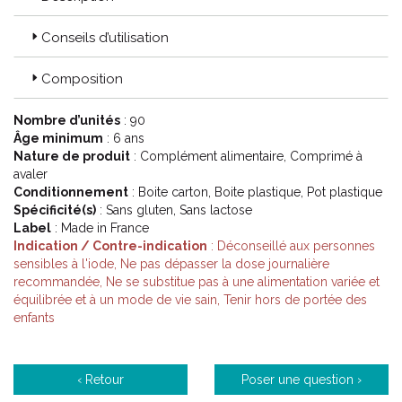
Alvityl, une marque française spécialisée dans les
compléments alimentaires pour les petits et les grands,
Conseils d’utilisation
depuis 1959.
Engagement qualité Alvityl :
Composition
Expertise nutritionnelle, garantie d' un produit adapté à
chaque âge.
Nombre d’unités
: 90
Traçabilité des matières premières et contrôle rigoureux des
Âge minimum
: 6 ans
produits finis.
Nature de produit
: Complément alimentaire, Comprimé à
Formules étudiées scientifiquement, conformément aux
avaler
exigences réglementaires françaises (conformément à la
Conditionnement
: Boite carton, Boite plastique, Pot plastique
réglementation en vigueur sur les compléments
Spécificité(s)
: Sans gluten, Sans lactose
alimentaires).
Label
: Made in France
Nutrivigilance et écoute consommateur 7j/7.
Indication / Contre-indication
: Déconseillé aux personnes
sensibles à l'iode, Ne pas dépasser la dose journalière
Code ACL : 9202292
recommandée, Ne se substitue pas à une alimentation variée et
équilibrée et à un mode de vie sain, Tenir hors de portée des
Code EAN : 3664492022925
enfants
‹ Retour
Poser une question ›