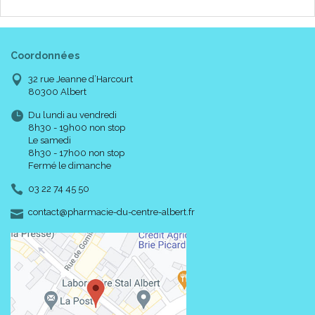
Coordonnées
32 rue Jeanne d’Harcourt
80300 Albert
Du lundi au vendredi
8h30 - 19h00 non stop
Le samedi
8h30 - 17h00 non stop
Fermé le dimanche
03 22 74 45 50
-
-
contact
@
pharmacie-du-centre-albert.fr