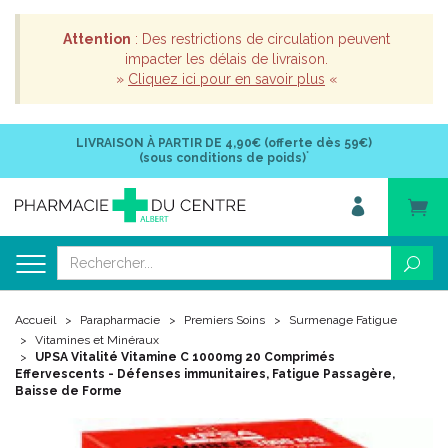
Attention
: Des restrictions de circulation peuvent
impacter les délais de livraison.
»
Cliquez ici pour en savoir plus
«
LIVRAISON À PARTIR DE
4,90€ (offerte dès 59€)
*
(sous conditions de poids)
Accueil
Parapharmacie
Premiers Soins
Surmenage Fatigue
Vitamines et Minéraux
UPSA Vitalité Vitamine C 1000mg 20 Comprimés
Effervescents - Défenses immunitaires, Fatigue Passagère,
Baisse de Forme