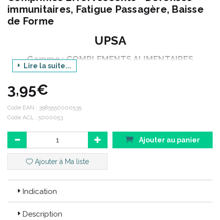
immunitaires, Fatigue Passagère, Baisse
de Forme
UPSA
Gamme : COMPLEMENTS ALIMENTAIRES
Lire la suite...
Produit : VITALITE VITAMINE C 1000 mg
EFFERVESCENT
3,95€
Conditionnement : 20 comprimés effervescents
Code EAN :
3585550000535
Code ACL : 5000053
Code ACL : 5000053
Ajouter au panier
Code EAN : 3585550000535
Ajouter à Ma liste
Indication
Description