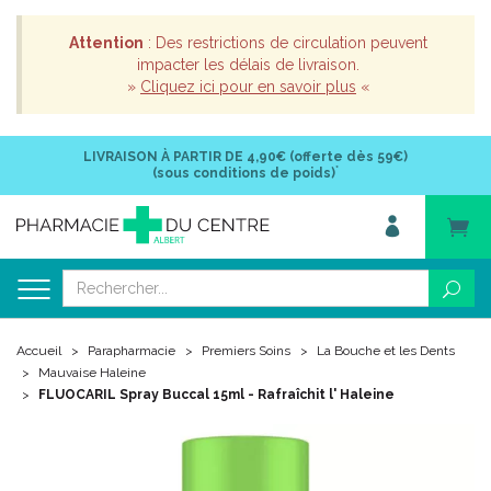
Attention
: Des restrictions de circulation peuvent
impacter les délais de livraison.
»
Cliquez ici pour en savoir plus
«
LIVRAISON À PARTIR DE
4,90€ (offerte dès 59€)
*
(sous conditions de poids)
Accueil
Parapharmacie
Premiers Soins
La Bouche et les Dents
Mauvaise Haleine
FLUOCARIL Spray Buccal 15ml - Rafraîchit l' Haleine