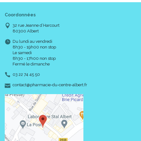
Coordonnées
32 rue Jeanne d’Harcourt
80300 Albert
Du lundi au vendredi
8h30 - 19h00 non stop
Le samedi
8h30 - 17h00 non stop
Fermé le dimanche
03 22 74 45 50
-
-
contact
@
pharmacie-du-centre-albert.fr