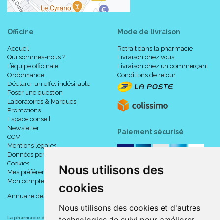
Officine
Mode de livraison
Accueil
Retrait dans la pharmacie
Qui sommes-nous ?
Livraison chez vous
L’équipe officinale
Livraison chez un commerçant
Ordonnance
Conditions de retour
Déclarer un effet indésirable
Poser une question
Laboratoires & Marques
Promotions
Espace conseil
Newsletter
Paiement sécurisé
CGV
Mentions légales
Données personnelles
Cookies
Nous utilisons des
Mes préférences Cookies
Mon compte
cookies
Annuaire des pharmacies
Nous utilisons des cookies et d'autres
technologies de suivi pour améliorer
La pharmacie du centre à Albert
(80300) est une pharmacie française certifiée ISO