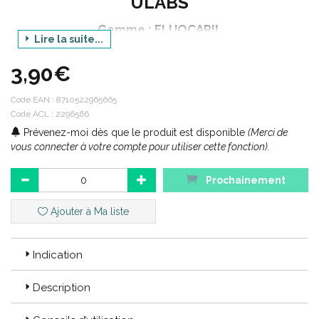
ULABS
Gamme : FLUOCARIL
Lire la suite...
Produit : SPRAY BUCCAL
3,90€
Contenance : 15 ml
Code EAN :
8710522965665
Code ACL : 2296566
Code ACL : 2296566
Prévenez-moi dès que le produit est disponible
(Merci de
Code EAN : 8710522965665
vous connecter à votre compte pour utiliser cette fonction).
Prochainement
Ajouter à Ma liste
Indication
Description