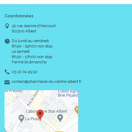
Coordonnées
32 rue Jeanne d’Harcourt
80300 Albert
Du lundi au vendredi
8h30 - 19h00 non stop
Le samedi
8h30 - 17h00 non stop
Fermé le dimanche
03 22 74 45 50
-
-
contact
@
pharmacie-du-centre-albert.fr