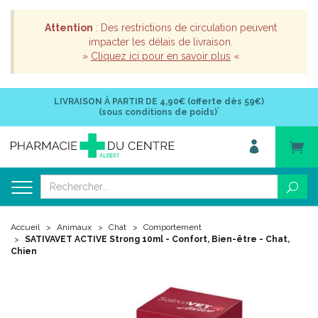
Attention
: Des restrictions de circulation peuvent
impacter les délais de livraison.
»
Cliquez ici pour en savoir plus
«
LIVRAISON À PARTIR DE
4,90€ (offerte dès 59€)
*
(sous conditions de poids)
Accueil
Animaux
Chat
Comportement
SATIVAVET ACTIVE Strong 10ml - Confort, Bien-être - Chat,
Chien