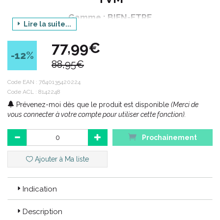
Gamme : BIEN-ETRE
Lire la suite...
Produit : SATIVAVET
77,99€
Déclinaison : ACTIVE STRONG - SOLUTION ORALE
-12
%
88,95€
Contenance : 10 ml
Code EAN :
7640135420224
Code ACL : 8142248
Code ACL : 8142248
Prévenez-moi dès que le produit est disponible
(Merci de
Code EAN : 7640135420224
vous connecter à votre compte pour utiliser cette fonction).
Prochainement
Ajouter à Ma liste
Indication
Description