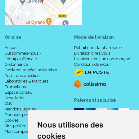
Officine
Mode de livraison
Accueil
Retrait dans la pharmacie
Qui sommes-nous ?
Livraison chez vous
L’équipe officinale
Livraison chez un commerçant
Ordonnance
Conditions de retour
Déclarer un effet indésirable
Poser une question
Laboratoires & Marques
Promotions
Une aide auditive numérique fabriquée en France et
Espace conseil
bénéficiant de deux ans de garantie
Newsletter
Paiement sécurisé
CGV
Nous sommes surs de la qualité de nos aides auditives boîtiers
Mentions légales
et assistants d’écoute. Ils sont fabriqués en France, dans le Var, et
Données personnelles
bénéficient de deux ans de garantie. Les accessoires sont
Cookies
Nous utilisons des
garantis 1 an.
Mes préférences Cookies
L’amplificateur d’écoute TEO First est fourni avec une paire
Mon compte
cookies
d’oreillettes et de mousses, un chargeur écologique et un câble