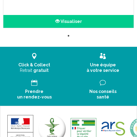
auditive numérique est intelligente et prend soin de vos oreilles !
Simple à utiliser : l’assistant d’écoute TEO First ne demande pas
d’installation: 3 secondes suffisent pour mieux entendre.
Visualiser
Click & Collect
Une équipe
Retrait
gratuit
à votre service
Prendre
Nos conseils
un rendez-vous
santé
Un amplificateur de sons pour toutes les situations…
Très facile à utiliser grâce à ses 2 fonctions préréglées, il offre