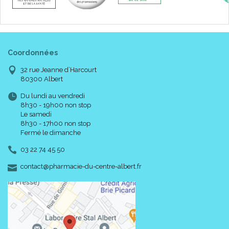
un son amplifié au rendu naturel adapté à l’environnement
sonore:
✔ Endroit calme: télévision et conversations
✔ Milieu bruyant: train et repas de famille
Confortable et très léger (32 grammes), le TEO First ne
Coordonnées
décoiffe pas. Il est compatible avec le port de lunettes. Avec
une autonomie de 10 heures et une recharge en 1h30, il vous
32 rue Jeanne d’Harcourt
suivra partout.
80300 Albert
Du lundi au vendredi
8h30 - 19h00 non stop
Le samedi
8h30 - 17h00 non stop
Fermé le dimanche
03 22 74 45 50
-
-
contact
@
pharmacie-du-centre-albert.fr