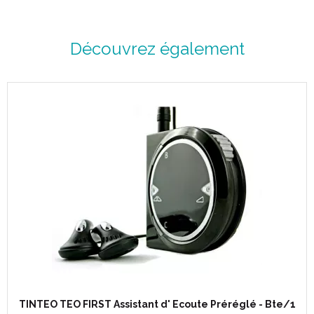
Découvrez également
Description :
Avec l’assistant d’écoute préréglé TEO First, écoutez avec plaisir
L’amplificateur de son TEO First vous permet de profiter des
situations où il peut être difficile d’entendre:
✔ Profitez des conversations sans perdre un mot
✔ Regardez la télévision sans déranger les autres en
choisissant votre volume
✔ Appréciez une conférence, un spectacle ou écoutez les
oiseaux
Grâce au traitement numérique du son, les voix sont plus claires.
Il possède huit niveaux de volume de + 2,5 décibels à + 20
décibels. L’assistant d’écoute Teo First vous protège des bruits
TINTEO TEO FIRST Assistant d' Ecoute Préréglé - Bte/1
forts grâce à sa limitation de volume à 98 décibels. Cette aide