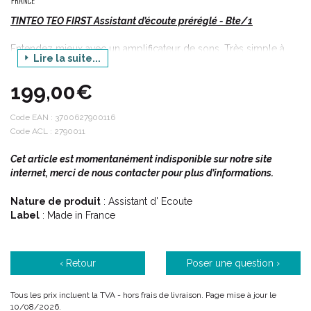
TINTEO TEO FIRST Assistant d’écoute préréglé - Bte/1
Entendez mieux avec un amplificateur de sons. Très simple à
Lire la suite...
utiliser (2 boutons).
199,00€
✔ Amplifie les sons et les conversations
✔ Rend les voix plus claires
Code EAN :
3700627900116
✔ Pour écouter la télévision en toute simplicité
Code ACL : 2790011
✔ 2 environnements sonores préréglés : calme ou bruyant
Cet article est momentanément indisponible sur notre site
✔ Design MP3
internet, merci de nous contacter pour plus d’informations.
✔ Fabriqué en France
✔ Norme CE
Nature de produit
: Assistant d' Ecoute
Label
: Made in France
‹ Retour
Poser une question ›
Tous les prix incluent la TVA - hors frais de livraison. Page mise à jour le
10/08/2026.