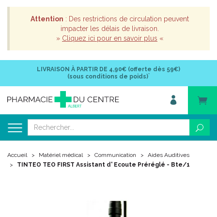
Attention
: Des restrictions de circulation peuvent
impacter les délais de livraison.
»
Cliquez ici pour en savoir plus
«
LIVRAISON À PARTIR DE
4,90€ (offerte dès 59€)
*
(sous conditions de poids)
Accueil
Matériel médical
Communication
Aides Auditives
TINTEO TEO FIRST Assistant d' Ecoute Préréglé - Bte/1