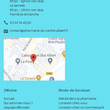
8h30 - 19h00 non stop
Le samedi
8h30 - 17h00 non stop
Fermé le dimanche
03 22 74 45 50
-
-
contact
@
pharmacie-du-centre-albert.fr
Officine
Mode de livraison
Accueil
Retrait dans la pharmacie
Qui sommes-nous ?
Livraison chez vous
L’équipe officinale
Livraison chez un commerçant