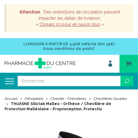
Attention
: Des restrictions de circulation peuvent
impacter les délais de livraison.
»
Cliquez ici pour en savoir plus
«
LIVRAISON À PARTIR DE
4,90€ (offerte dès 59€)
*
(sous conditions de poids)
Accueil
Orthopédie
Cheville - Chevillères
Chevillères Souples
THUASNE Silistab Malleo - Orthèse / Chevillère de
Protection Malléolaire - Proprioception, Protectio