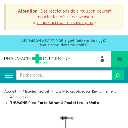
Attention
: Des restrictions de circulation peuvent
impacter les délais de livraison.
»
Cliquez ici pour en savoir plus
«
LIVRAISON À PARTIR DE
4,90€ (offerte dès 59€)
*
(sous conditions de poids)
Accueil
Matériel médical
Lits Médicalisés et son Environnement
Autour du Lit
THUASNE Pied Porte Sérum à Roulettes - 1 Unité