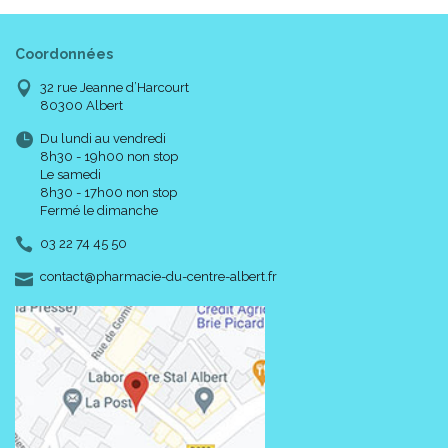
Coordonnées
32 rue Jeanne d’Harcourt
80300 Albert
Du lundi au vendredi
8h30 - 19h00 non stop
Le samedi
8h30 - 17h00 non stop
Fermé le dimanche
03 22 74 45 50
-
-
contact
@
pharmacie-du-centre-albert.fr