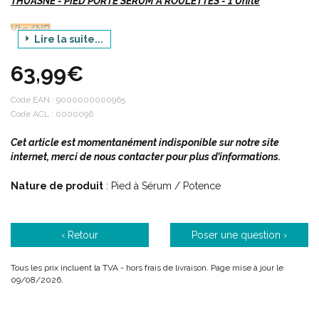
THUASNE - PIED PORTE SERUM A ROULETTES - 1 Unité
Vte/NR
Lire la suite...
63,99€
Description :
Code EAN :
9000000000965
Code ACL : 0000096
Indispensable pour la perfusion.
Cet article est momentanément indisponible sur notre site
internet, merci de nous contacter pour plus d’informations.
Caractéristiques :
Nature de produit
: Pied à Sérum / Potence
Encombrement au sol : Ø 54 cm.
Hauteur maxi : 2.4 m.
‹ Retour
Poser une question ›
Poids supporté par crochet : 4 kg.
Poids supporté total : 16 kg.
Tous les prix incluent la TVA - hors frais de livraison. Page mise à jour le
09/08/2026.
Code ACL :