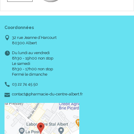
Coordonnées
32 rue Jeanne d’Harcourt
80300 Albert
Du lundi au vendredi
8h30 - 19h00 non stop
Le samedi
8h30 - 17h00 non stop
Fermé le dimanche
03 22 74 45 50
-
-
contact
@
pharmacie-du-centre-albert.fr