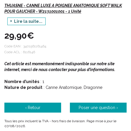
THUASNE - CANNE LUXE A POIGNEE ANATOMIQUE SOFT WALK
POUR GAUCHER - W2131001001 - 1 Unité
Lire la suite...
Vte/R/D
29,90€
Description :
Code EAN :
3401561161464
Code ACL : 6116146
A la fois résistante (130 kg maximum), très confortable et
Cet article est momentanément indisponible sur notre site
esthétique. Elle est appréciée des hommes comme des
internet, merci de nous contacter pour plus d’informations.
femmes.
Sa poignée aux courbes douces et au toucher velouté
Nombre d’unités
: 1
convient aux grandes et aux petites mains.
Nature de produit
: Canne Anatomique, Dragonne
La dragonne libère la main pour ouvrir une porte, sortir son
porte-monnaie…
Catadioptre à l' avant pour plus de visibilité.
‹ Retour
Poser une question ›
Bague anti-bruit pour une utilisation discrète.
Embout caoutchouc antidérapant.
Existe pour Droitier (Réf. W2130 001 001) et Gaucher (Réf.
Tous les prix incluent la TVA - hors frais de livraison. Page mise à jour le
07/08/2026.
2131 001 001).