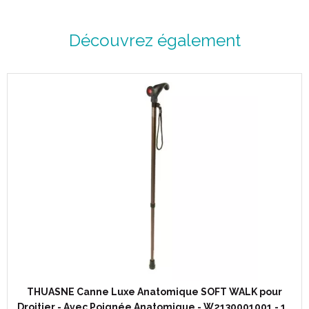
Tube aluminium brun métallisé.
Découvrez également
Caractéristiques :
Modèle :
GAUCHER
.
Hauteur réglable : de 74 à 94 cm.
Taille : 142 à 182 cm.
Poids : 395 g (avec dragonne).
Poids maximum utilisateur : 130 kg.
Code ACL : 6116146
Code EAN : 3401561161464
THUASNE Canne Luxe Anatomique SOFT WALK pour
Droitier - Avec Poignée Anatomique - W2130001001 - 1…