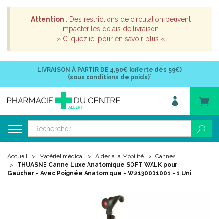
Attention
: Des restrictions de circulation peuvent
impacter les délais de livraison.
»
Cliquez ici pour en savoir plus
«
LIVRAISON À PARTIR DE
4,90€ (offerte dès 59€)
*
(sous conditions de poids)
Accueil
Matériel médical
Aides à la Mobilité
Cannes
THUASNE Canne Luxe Anatomique SOFT WALK pour
Gaucher - Avec Poignée Anatomique - W2130001001 - 1 Uni