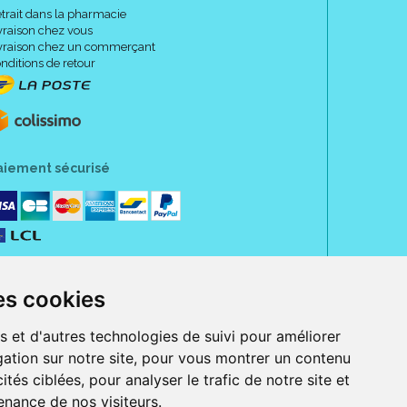
trait dans la pharmacie
vraison chez vous
vraison chez un commerçant
ximale lorsqu' une circulaire est faite sur un membre.
nditions de retour
u de sensation douloureuse, ôter la bande puis
é.
ecin si la douleur persiste.
aiement sécurisé
.
es cookies
s et d'autres technologies de suivi pour améliorer
ation sur notre site, pour vous montrer un contenu
ités ciblées, pour analyser le trafic de notre site et
nance de nos visiteurs.
rue Jeanne d' Harcourt, 80300 Albert.