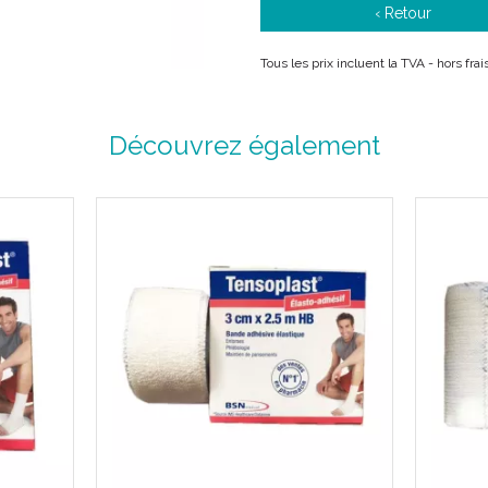
‹ Retour
N° 1 des ventes en pharmacie.
Tous les prix incluent la TVA - hors fra
Description :
Découvrez également
Bénéficiant du savoir-faire et de
Tensoplast garantit la qualité 
depuis 1931.
Tensoplast, véritable référenc
votre pratique quotidienne.
Grâce à Tensoplast, BSN MEDICAL
médicales de nombreuses fédérat
de santé du sport.
Grâce à ses caractéristiques uni
contention en :
Traumatologie du sport :
cont
curatif des pathologies articu
Angiophlébologie :
traitement
veineuse.