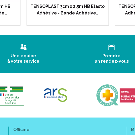
Soins infirmiers :
fixation de 
5m HB
TENSOPLAST 3cm x 2.5m HB Elasto
TENSOP
de…
Adhésive - Bande Adhésive…
Adhé
Caractéristiques :
Longueur de la bande : 2.5 m
Largeur de la bande : 10 cm.
Masse adhésive sans latex.
Une équipe
Prendre
à votre service
un rendez-vous
100 % coton : excellente tolé
Lisières tissées : absence de fi
Adhésivité immédiate et pro
Élasticité longitudinale nomi
Effet de rappel élastique.
Grande résistance aux contrai
Élément protecteur gaufré : c
Aérée par stries ; évite la mac
Assure le maintien tout en évi
Formule HBC en phlébologie 
Officine
M