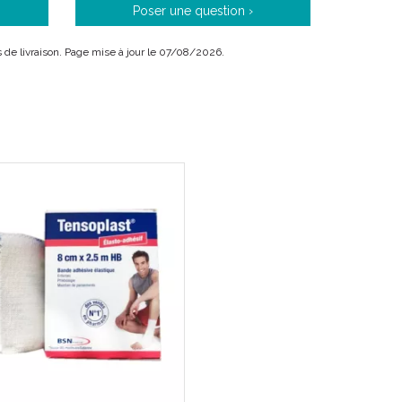
Poser une question ›
is de livraison. Page mise à jour le 07/08/2026.
 la formule originale des laboratoires Fisch,
unique et reconnue de ses bandes adhésives élastiques
e pour la médecine du sport, vous accompagne dans
 est fournisseur et partenaire des équipes
ions sportives et d' associations de professionnels
ques, Tensoplast assure une excellente qualité de
entions adhésives souples en préventif et traitement
laires, tendineuses, musculaires et ligamentaires.
 élasto-compressif des troubles de l' insuffisance