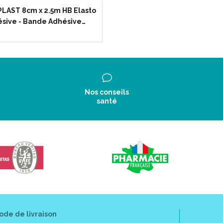
pansements.
LAST 8cm x 2.5m HB Elasto
sive - Bande Adhésive…
.
Nos conseils
santé
rance.
ls flottants.
longée.
nale de 50 %.
ntes de force.
ontrôle de la tension lors de la pose.
ération.
tant l’ immobilisation complète du patient.
(couleur chair).
ode de livraison