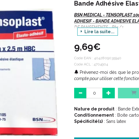
Bande Adhésive Elast
BSN MEDICAL - TENSOPLAST 10
ADHESIF - BANDE ADHESIVE EL
DE PANSEMENTS - Bte/1
Lire la suite...
9,69€
Couleur CHAIR.
Sans LATEX.
Code EAN :
4042809035940
Code ACL : 4704904
Prévenez-moi dès que le prod
compte pour utiliser cette fonction
Indications :
Pour toutes contentions adhés
Nature de produit
: Bande Ext
tendineuse, musculaire et lig
Conditionnement
: Boite cart
Compression en traumatologi
Spécificité(s)
: Sans latex
Traitement élasto-compressif
Fixation de pansements.
Fixation d’ attelles.