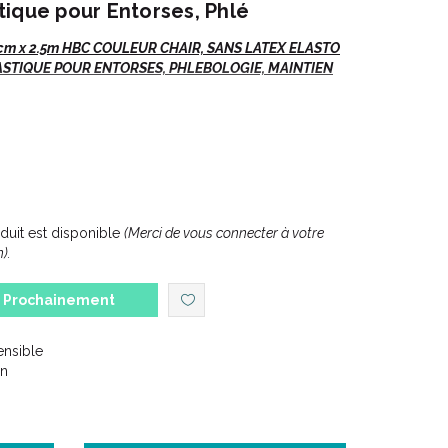
ique pour Entorses, Phlé
cm x 2.5m HBC COULEUR CHAIR, SANS LATEX ELASTO
ASTIQUE POUR ENTORSES, PHLEBOLOGIE, MAINTIEN
uit est disponible
(Merci de vous connecter à votre
).
Prochainement
ives souples ou strapping en pathologie articulaire,
ensible
amentaire.
on
e musculaire.
 en phlébologie.