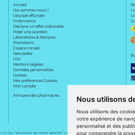
Précaution d' emploi :
Accueil
Re
Qui sommes-nous ?
Li
L’équipe officinale
Li
Ordonnance
Ne pas utiliser en tension ma
Co
Déclarer un effet indésirable
En cas d' engourdissement o
Poser une question
refaire le montage moins serr
Laboratoires & Marques
Demander conseil à votre méd
Promotions
Espace conseil
Newsletter
P
CGV
Composition :
Mentions légales
Données personnelles
Cookies
Mes préférences Cookies
Support coton.
Mon compte
Masse adhésive sans LATEX.
Film protecteur polyéthylène
Annuaire des pharmacies
Nous utilisons d
Nous utilisons des cookie
Code ACL : 4704904
votre expérience de navig
Code EAN : 4042809035940
personnalisé et des public
pour comprendre la prove
ée ISO 9001.
"pharmacie-du-centre-albert.fr "
est le site internet de l
a pharmacie du centre
, 32 