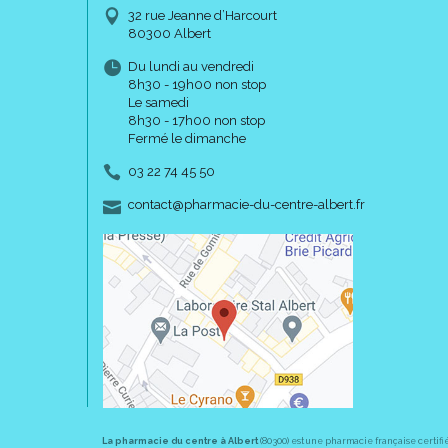
32 rue Jeanne d’Harcourt
80300 Albert
Du lundi au vendredi
8h30 - 19h00 non stop
Le samedi
8h30 - 17h00 non stop
Fermé le dimanche
03 22 74 45 50
-
-
contact
@
pharmacie-du-centre-albert.fr
La pharmacie du centre à Albert
(80300) est une pharmacie française certifi