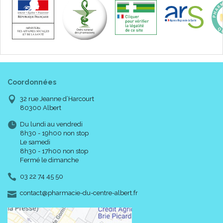
Coordonnées
32 rue Jeanne d’Harcourt
80300 Albert
Du lundi au vendredi
8h30 - 19h00 non stop
Le samedi
8h30 - 17h00 non stop
Fermé le dimanche
03 22 74 45 50
-
-
contact
@
pharmacie-du-centre-albert.fr
Caractéristiques :