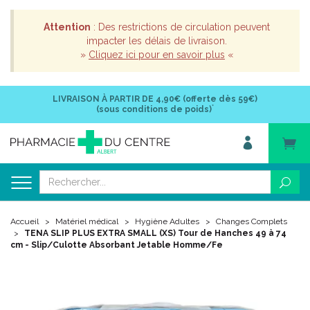
Attention
: Des restrictions de circulation peuvent
impacter les délais de livraison.
»
Cliquez ici pour en savoir plus
«
LIVRAISON À PARTIR DE
4,90€ (offerte dès 59€)
*
(sous conditions de poids)
Accueil
Matériel médical
Hygiène Adultes
Changes Complets
TENA SLIP PLUS EXTRA SMALL (XS) Tour de Hanches 49 à 74
cm - Slip/Culotte Absorbant Jetable Homme/Fe