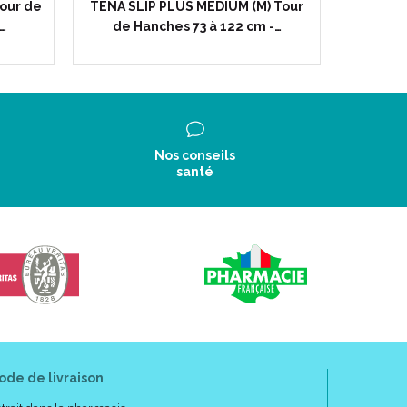
Tour de
TENA SLIP PLUS MEDIUM (M) Tour
TE
…
de Hanches 73 à 122 cm -…
Protec
Nos conseils
santé
ode de livraison