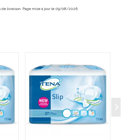
uit. Grâce à son grand pouvoir respirant, elle est le
ais de livraison. Page mise à jour le 09/08/2026.
 peau saine.
aturelles de votre corps, pour plus de confort, tout
 son double système de barrières anti-fuites.