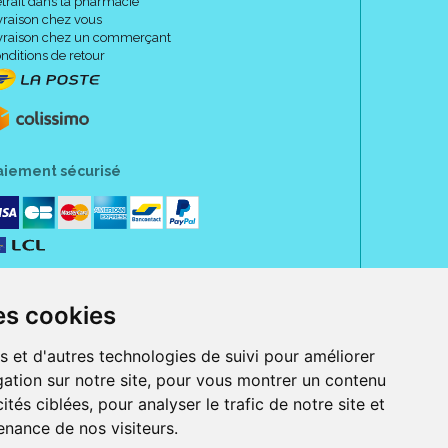
trait dans la pharmacie
vraison chez vous
vraison chez un commerçant
nditions de retour
aiement sécurisé
es cookies
t d' avoir une protection fine qui épouse les formes du
s et d'autres technologies de suivi pour améliorer
ation sur notre site, pour vous montrer un contenu
nfioFit, TENA Pants dispose d' une forme unique qui
s et qui rend cette protection sûre, moins épaisse et
ités ciblées, pour analyser le trafic de notre site et
nts épouse les formes du corps et est ainsi moins
nance de nos visiteurs.
rue Jeanne d' Harcourt, 80300 Albert.
.
 sans ordonnance.