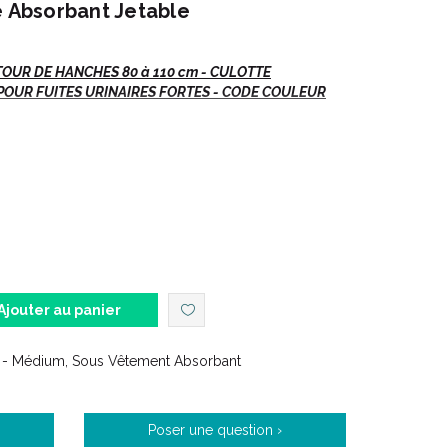
e Absorbant Jetable
TOUR DE HANCHES 80 à 110 cm - CULOTTE
UR FUITES URINAIRES FORTES - CODE COULEUR
our des fuites urinaires fortes.
hanches 65 à 85 cm
.
hanches 100 à 135 cm
.
Ajouter au panier
tour de hanches 120 à 160 cm
.
M - Médium, Sous Vêtement Absorbant
Poser une question ›
 capacité d' absorption supplémentaire et convient