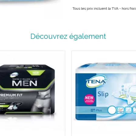
pour une utilisation pendant la n
Tous les prix incluent la TVA - hors fr
choix privilégié pour garder une
TENA Pants épouse les courbes n
en offrant plus de sécurité avec
Tour de hanches : 80 à 110 cm.
Découvrez également