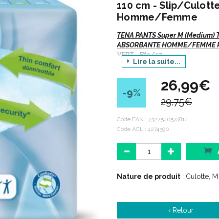
110 cm - Slip/Culott
Homme/Femme
TENA PANTS Super M (Medium) 
ABSORBANTE HOMME/FEMME PO
VERT - Bte/12
Lire la suite...
Code couleur
VERT
= conçues p
26,99€
-9
%
Existe également en :
29,75€
Taille S (Small) : tour de 
Code EAN :
7322540574814
Code ACL : 4274390
Taille L (Large) : tour de 
Taille XL (Extra Large) : 
Nature de produit
: Culotte, 
Description :
‹ Retour
TENA Pants Super présentent une