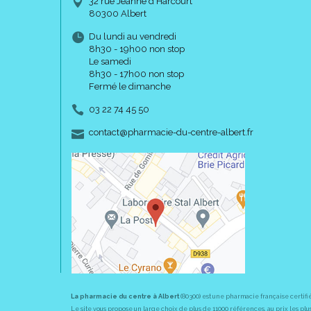
32 rue Jeanne d’Harcourt
80300 Albert
Du lundi au vendredi
8h30 - 19h00 non stop
Le samedi
8h30 - 17h00 non stop
Fermé le dimanche
03 22 74 45 50
-
-
contact
@
pharmacie-du-centre-albert.fr
La pharmacie du centre à Albert
(80300) est une pharmacie française certifi
Le site vous propose un large choix de plus de 11000 références, au prix les 