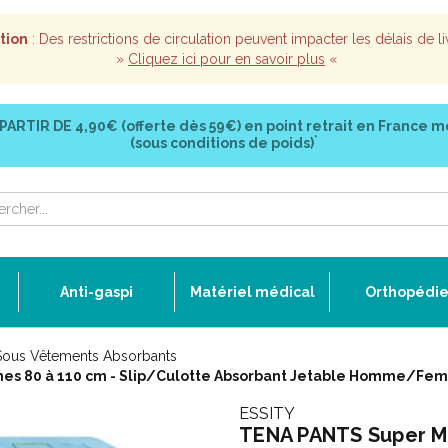
tion
: Des restrictions de circulation peuvent impacter les délais de li
»
Cliquez ici pour en savoir plus
«
 PARTIR DE
4,90€ (offerte dès 59€)
en point retrait en France m
*
(sous conditions de poids)
Anti-gaspi
Matériel médical
Orthopédi
Sous Vêtements Absorbants
hes 80 à 110 cm - Slip/Culotte Absorbant Jetable Homme/F
ESSITY
TENA PANTS Super M 