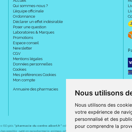
Accueil
Re
Qui sommes-nous ?
Li
L’équipe officinale
Li
Ordonnance
Co
Déclarer un effet indésirable
Poser une question
Laboratoires & Marques
Promotions
Espace conseil
Newsletter
P
CGV
Mentions légales
Données personnelles
Cookies
Mes préférences Cookies
Mon compte
Caractéristiques :
Annuaire des pharmacies
Nous utilisons d
La technologie ConfioFit perme
Nous utilisons des cookie
corps :
votre expérience de navig
Grâce à la technologie Co
épouse les formes du corp
personnalisé et des public
plus confortable. TENA Pa
pour comprendre la prove
ée ISO 9001.
"pharmacie-du-centre-albert.fr "
est le site internet de l
a pharmacie du centre
, 32 
visible sous les vêtements
plus bas possible : 9400 en parapharmacie, animaux, orthopédie, matériel médical. 1700 en médicaments