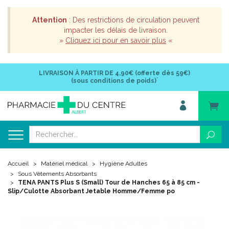
Attention
: Des restrictions de circulation peuvent
impacter les délais de livraison.
»
Cliquez ici pour en savoir plus
«
LIVRAISON À PARTIR DE
4,90€ (offerte dès 59€)
*
(sous conditions de poids)
Accueil
Matériel médical
Hygiène Adultes
Sous Vêtements Absorbants
TENA PANTS Plus S (Small) Tour de Hanches 65 à 85 cm -
Slip/Culotte Absorbant Jetable Homme/Femme po