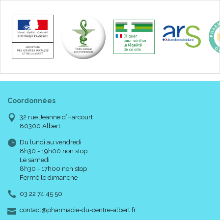
Coordonnées
32 rue Jeanne d’Harcourt
80300 Albert
Du lundi au vendredi
Caractéristiques :
8h30 - 19h00 non stop
Le samedi
8h30 - 17h00 non stop
Fermé le dimanche
La technologie ConfioFit permet d' avoir une protection fine qui
épouse les formes du corps :
03 22 74 45 50
Grâce à la technologie ConfioFit, TENA Pants dispose d'
une forme unique qui épouse les formes du corps et qui
-
-
contact
@
pharmacie-du-centre-albert.fr
rend cette protection sûre, moins épaisse et plus