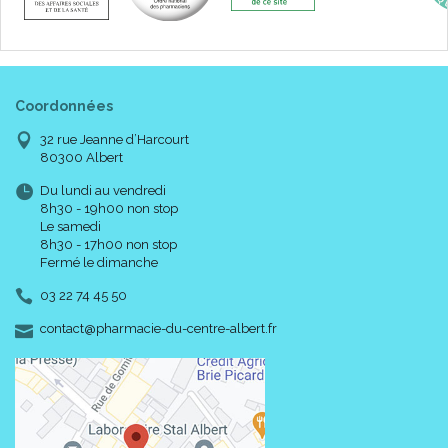
Coordonnées
32 rue Jeanne d’Harcourt
80300 Albert
Du lundi au vendredi
8h30 - 19h00 non stop
Le samedi
8h30 - 17h00 non stop
Fermé le dimanche
03 22 74 45 50
-
-
contact
@
pharmacie-du-centre-albert.fr