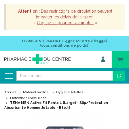
Attention
: Des restrictions de circulation peuvent
impacter les délais de livraison.
»
Cliquez ici pour en savoir plus
«
LIVRAISON À PARTIR DE
4,90€ (offerte dès 59€)
*
(sous conditions de poids)
Accueil
Matériel médical
Hygiène Adultes
Protections Masculines
TENA MEN Active Fit Pants L (Large) - Slip/Protection
Absorbante Homme Jetable - Bte/8