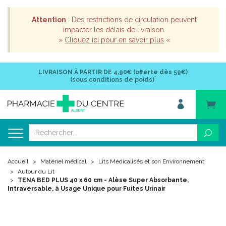
Attention
: Des restrictions de circulation peuvent
impacter les délais de livraison.
»
Cliquez ici pour en savoir plus
«
LIVRAISON À PARTIR DE
4,90€ (offerte dès 59€)
*
(sous conditions de poids)
Accueil
Matériel médical
Lits Médicalisés et son Environnement
Autour du Lit
TENA BED PLUS 40 x 60 cm - Alèse Super Absorbante,
Intraversable, à Usage Unique pour Fuites Urinair