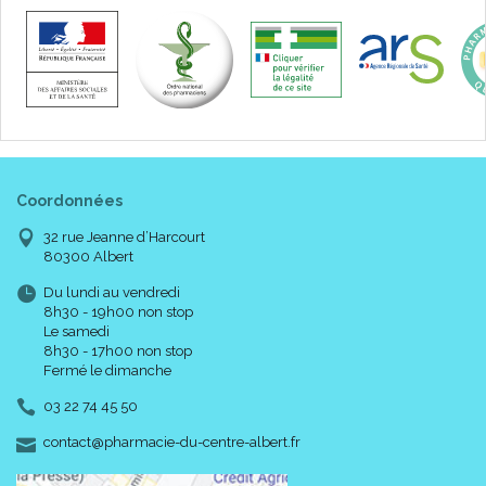
Coussin pulpe de cellulose, non tissé polypropylène
spunbonded, film polyéthylène, polypropylène.
Code ACL : 8134421
Code EAN : 7322540728859
Coordonnées
32 rue Jeanne d’Harcourt
80300 Albert
Du lundi au vendredi
8h30 - 19h00 non stop
Le samedi
8h30 - 17h00 non stop
Fermé le dimanche
03 22 74 45 50
-
-
contact
@
pharmacie-du-centre-albert.fr