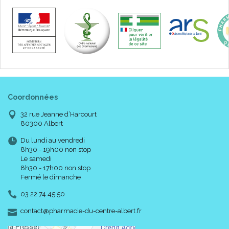
Coordonnées
32 rue Jeanne d’Harcourt
80300 Albert
Du lundi au vendredi
8h30 - 19h00 non stop
Le samedi
8h30 - 17h00 non stop
Fermé le dimanche
03 22 74 45 50
-
-
contact
@
pharmacie-du-centre-albert.fr