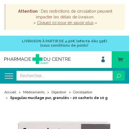
Attention
: Des restrictions de circulation peuvent
impacter les délais de livraison.
»
Cliquez ici pour en savoir plus
«
LIVRAISON À PARTIR DE
4,90€ (offerte dès 59€)
*
(sous conditions de poids)
Accueil
Médicaments
Digestion
Constipation
Spagulax mucilage pur, granulés - 20 sachets de 10 g