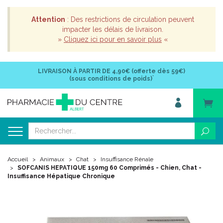
Attention
: Des restrictions de circulation peuvent
impacter les délais de livraison.
»
Cliquez ici pour en savoir plus
«
LIVRAISON À PARTIR DE
4,90€ (offerte dès 59€)
*
(sous conditions de poids)
Accueil
Animaux
Chat
Insuffisance Rénale
SOFCANIS HEPATIQUE 150mg 60 Comprimés - Chien, Chat -
Insuffisance Hépatique Chronique