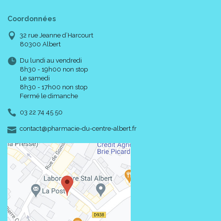
Coordonnées
32 rue Jeanne d’Harcourt
80300 Albert
Du lundi au vendredi
8h30 - 19h00 non stop
Le samedi
8h30 - 17h00 non stop
Fermé le dimanche
03 22 74 45 50
-
-
contact
@
pharmacie-du-centre-albert.fr