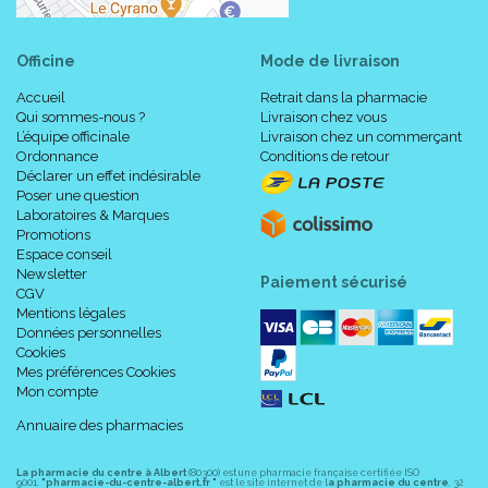
Officine
Mode de livraison
Accueil
Retrait dans la pharmacie
Qui sommes-nous ?
Livraison chez vous
L’équipe officinale
Livraison chez un commerçant
Ordonnance
Conditions de retour
Déclarer un effet indésirable
Poser une question
Laboratoires & Marques
Promotions
Espace conseil
Newsletter
Paiement sécurisé
CGV
Mentions légales
Données personnelles
Cookies
Mes préférences Cookies
Mon compte
Annuaire des pharmacies
La pharmacie du centre à Albert
(80300) est une pharmacie française certifiée ISO
9001.
"pharmacie-du-centre-albert.fr "
est le site internet de l
a pharmacie du centre
, 32