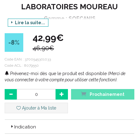
LABORATOIRES MOUREAU
Gamme : SOFCANIS
Lire la suite...
Produit : HEPATIQUE 150mg - COMPRIMES
42,99€
Conditionnement : 60 comprimés sécables de
-8
%
780 mg
46,90€
Code EAN :
3700545301033
Code ACL : 8079550
Code ACL : 8079550
Code EAN : 3700545301033
Prévenez-moi dès que le produit est disponible
(Merci de
vous connecter à votre compte pour utiliser cette fonction).
Prochainement
Ajouter à Ma liste
Indication