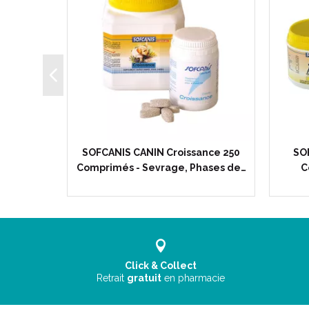
tions 80
SOFCANIS CANIN Croissance 250
SOF
de la…
Comprimés - Sevrage, Phases de…
C
Click & Collect
Retrait
gratuit
en pharmacie