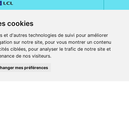
es cookies
s et d'autres technologies de suivi pour améliorer
ation sur notre site, pour vous montrer un contenu
ités ciblées, pour analyser le trafic de notre site et
nance de nos visiteurs.
rue Jeanne d' Harcourt, 80300 Albert.
 sans ordonnance.
hanger mes préférences
ranger).
e, iPad et iPod touch), ou sur Google Play (pour Androïd 5.0 ou version
 Express, Bancontact, PayPal.
 beauté et bien-être ainsi que différents services : suivi personnalisé,
auté de la peau, des cheveux...), mesure de la glycémie, perruques.
s 30 ans, Pharmactiv réunit près de 1500 adhérents pharmaciens autour d' un
du matériel médical sous sa marque BetterLife.
harmacie e-commerce