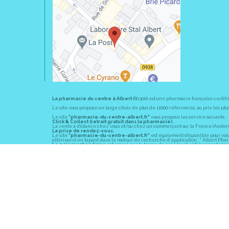
La pharmacie du centre à Albert
(80300) est une pharmacie française certifi
Le site vous propose un large choix de plus de 11000 références, au prix les 
Le site
"pharmacie-du-centre-albert.fr"
vous propose les service suivants :
Click & Collect (retrait gratuit dans la pharmacie).
La vente à distance chez vous et/ou chez un commerçant sur la France (Andorre, 
La prise de rendez-vous.
Le site
"pharmacie-du-centre-albert.fr"
est également disponible pour vos s
ultérieure) en tapant dans le moteur de recherche d' application : " Albert Pha
Le paiement en ligne
est assuré par la borne de paiement entièrement sécuri
En officine,
la pharmacie du centre à Albert
(80300) vous propose ses conseil
diabète, sevrage tabagique, risques cardiovasculaires, prise de tension artériell
La pharmacie du centre à Albert
(80300) fait partie du groupement
Pharmac
objectif commun : devenir un véritable « relais santé » au service des client
Les horaires d'ouverture
sont de 8h30 à 19h00 non stop du lundi au vendredi 
Vous pouvez contacter
la pharmacie du centre à Albert
(80300) par téléphone
Pour le dimanche et la nuit, vous pouvez trouver l
a pharmacie de garde
la pl
© 2011-2026
PHARM