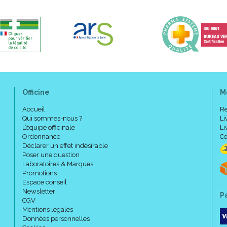
Officine
M
Accueil
Re
Qui sommes-nous ?
Li
L’équipe officinale
Li
Ordonnance
Co
Déclarer un effet indésirable
Poser une question
Laboratoires & Marques
Promotions
Espace conseil
Newsletter
P
CGV
Mentions légales
Données personnelles