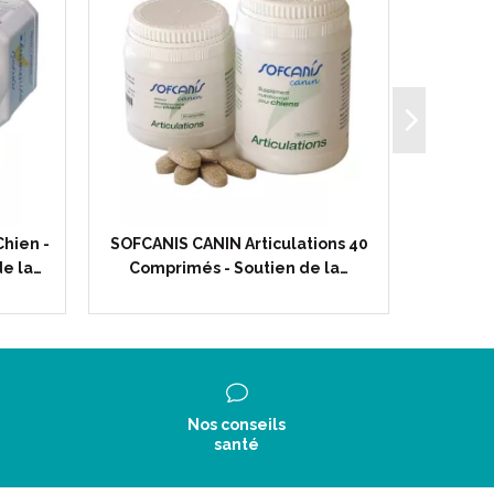
hien -
SOFCANIS CANIN Articulations 40
SOFCAN
de la…
Comprimés - Soutien de la…
Comp
Nos conseils
santé