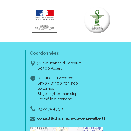
Coordonnées
32 rue Jeanne d’Harcourt
80300 Albert
Du lundi au vendredi
8h30 - 19h00 non stop
Le samedi
8h30 - 17h00 non stop
Fermé le dimanche
03 22 74 45 50
-
-
contact
@
pharmacie-du-centre-albert.fr