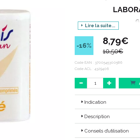
LABOR
G
Lire la suite...
D
8,79€
-16
%
10,50€
Conditi
Code EAN :
3700545300586
Code ACL : 4329406
Code ACL : 4329406
Code EAN : 3700545300586
Indication
Description
Conseils d’utilisation