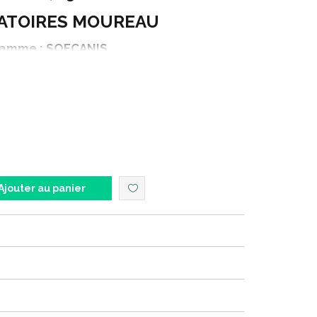
ATOIRES MOUREAU
amme : SOFCANIS
éclinaison : FELIN
Produit : VITALITE
onnement : 40 comprimés
Ajouter au panier