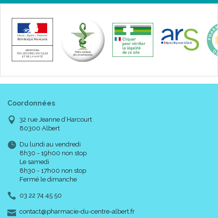
Coordonnées
32 rue Jeanne d’Harcourt
80300 Albert
Du lundi au vendredi
8h30 - 19h00 non stop
Le samedi
8h30 - 17h00 non stop
Fermé le dimanche
03 22 74 45 50
-
-
contact
@
pharmacie-du-centre-albert.fr