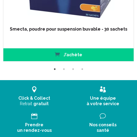
Smecta, poudre pour suspension buvable - 30 sachets
J’achète
Click & Collect
Une équipe
Retrait
gratuit
à votre service
Prendre
Nos conseils
un rendez-vous
santé