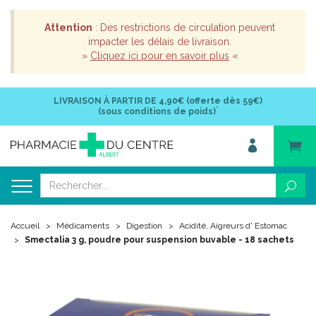
Attention
: Des restrictions de circulation peuvent
impacter les délais de livraison.
»
Cliquez ici pour en savoir plus
«
LIVRAISON À PARTIR DE
4,90€ (offerte dès 59€)
*
(sous conditions de poids)
Accueil
Médicaments
Digestion
Acidité, Aigreurs d' Estomac
Smectalia 3 g, poudre pour suspension buvable - 18 sachets