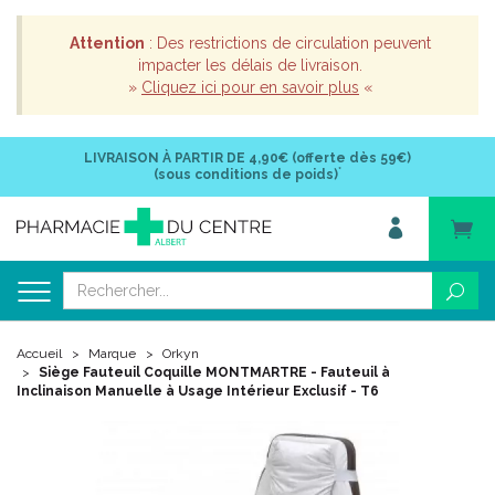
Attention
: Des restrictions de circulation peuvent
impacter les délais de livraison.
»
Cliquez ici pour en savoir plus
«
LIVRAISON À PARTIR DE
4,90€ (offerte dès 59€)
*
(sous conditions de poids)
Accueil
Marque
Orkyn
Siège Fauteuil Coquille MONTMARTRE - Fauteuil à
Inclinaison Manuelle à Usage Intérieur Exclusif - T6