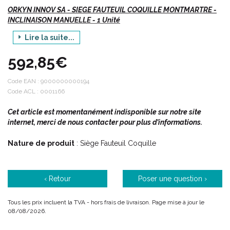
ORKYN INNOV SA - SIEGE FAUTEUIL COQUILLE MONTMARTRE -
INCLINAISON MANUELLE - 1 Unité
Lire la suite...
Vte/R/D
592,85€
Indications :
Code EAN :
9000000000194
Code ACL : 0001166
Adapté aux patients présentant une impossibilité à se
Cet article est momentanément indisponible sur notre site
maintenir en position assise sans un soutien.
internet, merci de nous contacter pour plus d’informations.
Usage intérieur exclusif.
Nature de produit
: Siège Fauteuil Coquille
Description :
‹ Retour
Poser une question ›
Ce fauteuil coquille inscrit dans les Dispositifs Médicaux de
Tous les prix incluent la TVA - hors frais de livraison. Page mise à jour le
Classe I (Titre I Chapitre II) est destiné aux patients présentant
08/08/2026.
une impossibilité à se maintenir en position assise sans un
soutien.