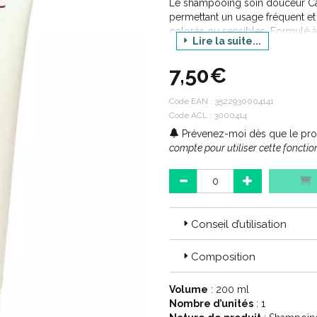
Le shampooing soin douceur Ca
permettant un usage fréquent 
colorés ou sensibles. Formulé à 
Lire la suite...
raisin il nettoie, protège, fortif
leur légèreté et leur brillance.
7,50€
Code EAN :
3522930004141
Code ACL : 3000414
Prévenez-moi dès que le prod
compte pour utiliser cette fonction
Conseil d’utilisation
Composition
Volume
: 200 ml
Nombre d’unités
: 1