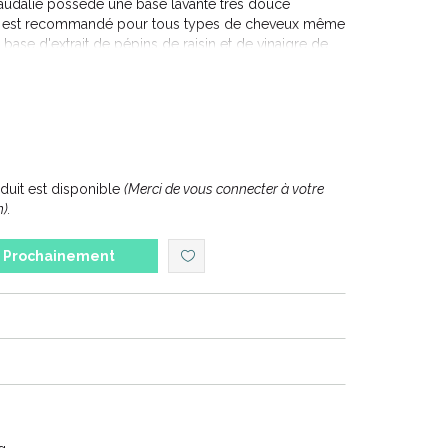
udalie possède une base lavante très douce
et est recommandé pour tous types de cheveux même
base d'extrait de pépins de raisin et de vinaigre de
ie vos cheveux et leur redonne toute leur souplesse,
uit est disponible
(Merci de vous connecter à votre
).
Prochainement