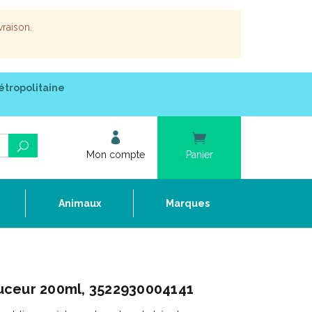
vraison.
étropolitaine
Mon compte
Panier
e
Animaux
Marques
uceur 200ml, 3522930004141