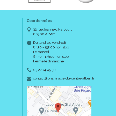
Coordonnées
32 rue Jeanne d’Harcourt
80300 Albert
Du lundi au vendredi
8h30 - 19h00 non stop
Le samedi
8h30 - 17h00 non stop
Fermé le dimanche
03 22 74 45 50
-
-
contact
@
pharmacie-du-centre-albert.fr