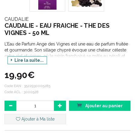
CAUDALIE
CAUDALIE - EAU FRAICHE - THE DES
VIGNES - 50 ML
L’Eau de Parfum Ange des Vignes est une eau de parfum fruitée
et gourmande. Son sillage chypré évoque une chaleur céleste
entre ciel et vignes, où le raisin framboisé se mêle au néroli et
Lire la suite...
au patchouli. Première Eau de Parfum de Caudalie, elle révèle
une concentration plus intense que les Eaux Fraîches de la
19,90€
Maison.
Formule :
Code EAN :
3522930005285
89% d'ingrédients d'origine naturelle
Code ACL : 3000528
Testé sous contrôle dermatologique
Sans colorants artificiels
Ajouter au panier
Alcool d'origine naturelle
Ajouter à Ma liste