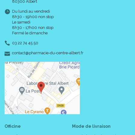
80300 Albert
Du lundi au vendredi
8h30 - 19h00 non stop
Le samedi
8h30 - 17h00 non stop
Fermé le dimanche
03 22 74 45 50
-
-
contact
@
pharmacie-du-centre-albert.fr
Officine
Mode de livraison