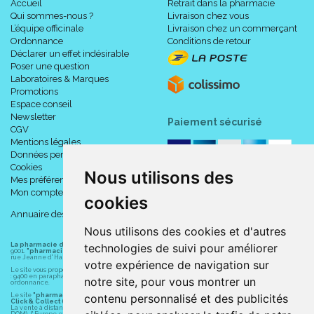
Accueil
Retrait dans la pharmacie
Qui sommes-nous ?
Livraison chez vous
L’équipe officinale
Livraison chez un commerçant
Ordonnance
Conditions de retour
Déclarer un effet indésirable
Poser une question
Laboratoires & Marques
Promotions
Espace conseil
Newsletter
Paiement sécurisé
CGV
Mentions légales
Données personnelles
Cookies
Nous utilisons des
Mes préférences Cookies
Mon compte
cookies
Annuaire des pharmacies
Nous utilisons des cookies et d'autres
La pharmacie du centre à Albert
(80300) est une pharmacie française certifiée ISO
technologies de suivi pour améliorer
9001.
"pharmacie-du-centre-albert.fr "
est le site internet de l
a pharmacie du centre
, 32
rue Jeanne d' Harcourt, 80300 Albert.
votre expérience de navigation sur
Le site vous propose un large choix de plus de 11000 références, au prix les plus bas possible
: 9400 en parapharmacie, animaux, orthopédie, matériel médical. 1700 en médicaments sans
notre site, pour vous montrer un
ordonnance.
Le site
"pharmacie-du-centre-albert.fr"
vous propose les service suivants :
contenu personnalisé et des publicités
Click & Collect (retrait gratuit dans la pharmacie).
La vente à distance chez vous et/ou chez un commerçant sur la France (Andorre, Monaco et
DOM), l' Europe et le monde entier (livraison assuré par Colissimo et ses partenaires à l'