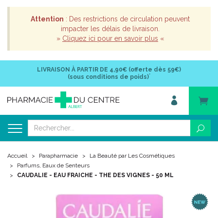
Attention
: Des restrictions de circulation peuvent
impacter les délais de livraison.
»
Cliquez ici pour en savoir plus
«
LIVRAISON À PARTIR DE
4,90€ (offerte dès 59€)
*
(sous conditions de poids)
Accueil
Parapharmacie
La Beauté par Les Cosmétiques
Parfums, Eaux de Senteurs
CAUDALIE - EAU FRAICHE - THE DES VIGNES - 50 ML