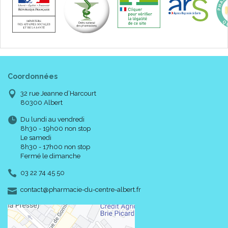
Coordonnées
32 rue Jeanne d’Harcourt
80300 Albert
Du lundi au vendredi
8h30 - 19h00 non stop
Le samedi
8h30 - 17h00 non stop
Fermé le dimanche
03 22 74 45 50
-
-
contact
@
pharmacie-du-centre-albert.fr