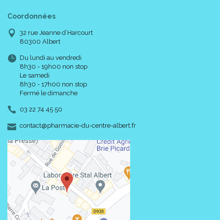
Coordonnées
32 rue Jeanne d’Harcourt
80300 Albert
Du lundi au vendredi
8h30 - 19h00 non stop
Le samedi
8h30 - 17h00 non stop
Fermé le dimanche
03 22 74 45 50
-
-
contact
@
pharmacie-du-centre-albert.fr