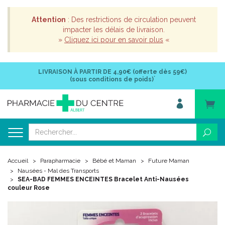
Attention
: Des restrictions de circulation peuvent
impacter les délais de livraison.
»
Cliquez ici pour en savoir plus
«
LIVRAISON À PARTIR DE
4,90€ (offerte dès 59€)
*
(sous conditions de poids)
Accueil
Parapharmacie
Bébé et Maman
Future Maman
Nausées - Mal des Transports
SEA-BAD FEMMES ENCEINTES Bracelet Anti-Nausées
couleur Rose