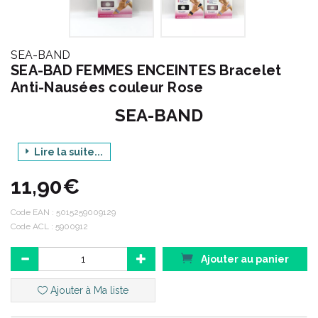
SEA-BAND
SEA-BAD FEMMES ENCEINTES Bracelet
Anti-Nausées couleur Rose
SEA-BAND
Lire la suite...
Gamme : BRACELET FEMMES ENCEINTES
11,90€
Produit : ANTI-NAUSÉES
Code EAN :
5015259009129
Code ACL : 5900912
Code ACL : 5900912
Code EAN : 5015259009129
Ajouter au panier
Ajouter à Ma liste