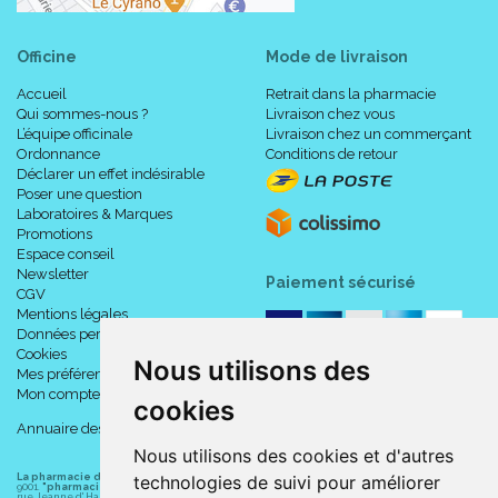
Officine
Mode de livraison
Accueil
Retrait dans la pharmacie
Qui sommes-nous ?
Livraison chez vous
L’équipe officinale
Livraison chez un commerçant
Ordonnance
Conditions de retour
Déclarer un effet indésirable
Poser une question
Laboratoires & Marques
Promotions
Espace conseil
Newsletter
Paiement sécurisé
CGV
Mentions légales
Données personnelles
Cookies
Nous utilisons des
Mes préférences Cookies
Mon compte
cookies
Annuaire des pharmacies
Nous utilisons des cookies et d'autres
La pharmacie du centre à Albert
(80300) est une pharmacie française certifiée ISO
technologies de suivi pour améliorer
9001.
"pharmacie-du-centre-albert.fr "
est le site internet de l
a pharmacie du centre
, 32
rue Jeanne d' Harcourt, 80300 Albert.