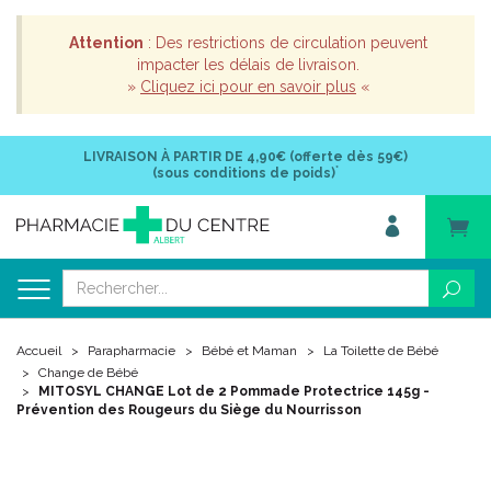
Attention
: Des restrictions de circulation peuvent
impacter les délais de livraison.
»
Cliquez ici pour en savoir plus
«
LIVRAISON À PARTIR DE
4,90€ (offerte dès 59€)
*
(sous conditions de poids)
Accueil
Parapharmacie
Bébé et Maman
La Toilette de Bébé
Change de Bébé
MITOSYL CHANGE Lot de 2 Pommade Protectrice 145g -
Prévention des Rougeurs du Siège du Nourrisson