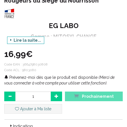
Rougeurs du Siège du Nourrisson
EG LABO
Gamme : MITOSYL CHANGE
Lire la suite...
Produit : CREME PROTECTRICE - LOT DE 2
16,99€
Conditionnement : 2x 145 g
Code EAN :
3664798030808
Code ACL : 9803080
Code ACL : 9803080
Prévenez-moi dès que le produit est disponible
(Merci de
Code EAN : 3664798030808
vous connecter à votre compte pour utiliser cette fonction).
Prochainement
Ajouter à Ma liste
Indication