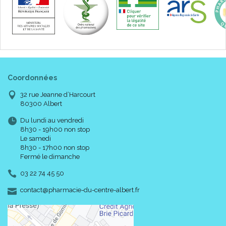
Coordonnées
32 rue Jeanne d’Harcourt
80300 Albert
Du lundi au vendredi
8h30 - 19h00 non stop
Le samedi
8h30 - 17h00 non stop
Fermé le dimanche
03 22 74 45 50
-
-
contact
@
pharmacie-du-centre-albert.fr