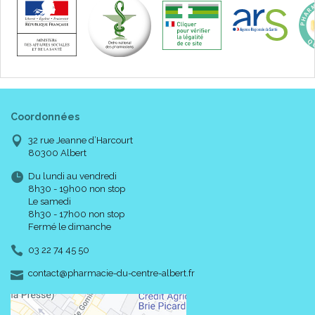
Coordonnées
32 rue Jeanne d’Harcourt
80300 Albert
Du lundi au vendredi
8h30 - 19h00 non stop
Le samedi
8h30 - 17h00 non stop
Fermé le dimanche
03 22 74 45 50
-
-
contact
@
pharmacie-du-centre-albert.fr