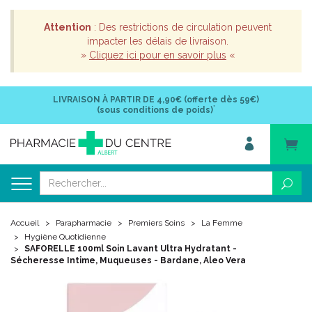
Attention
: Des restrictions de circulation peuvent
impacter les délais de livraison.
»
Cliquez ici pour en savoir plus
«
LIVRAISON À PARTIR DE
4,90€ (offerte dès 59€)
*
(sous conditions de poids)
Accueil
Parapharmacie
Premiers Soins
La Femme
Hygiène Quotidienne
SAFORELLE 100ml Soin Lavant Ultra Hydratant -
Sécheresse Intime, Muqueuses - Bardane, Aleo Vera