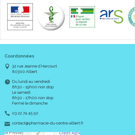
Coordonnées
32 rue Jeanne d’Harcourt
80300 Albert
Du lundi au vendredi
8h30 - 19h00 non stop
Le samedi
8h30 - 17h00 non stop
Fermé le dimanche
03 22 74 45 50
-
-
contact
@
pharmacie-du-centre-albert.fr