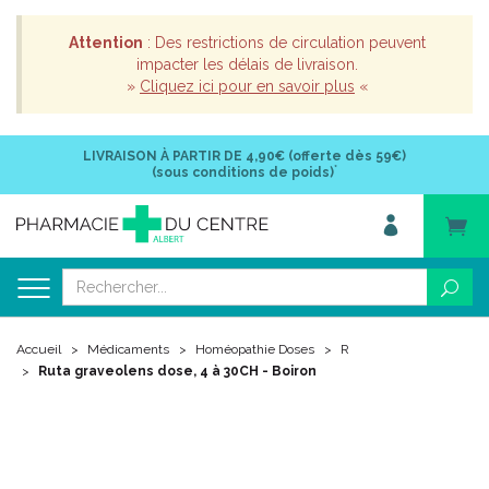
Attention
: Des restrictions de circulation peuvent
impacter les délais de livraison.
»
Cliquez ici pour en savoir plus
«
LIVRAISON À PARTIR DE
4,90€ (offerte dès 59€)
*
(sous conditions de poids)
Accueil
Médicaments
Homéopathie Doses
R
Ruta graveolens dose, 4 à 30CH - Boiron