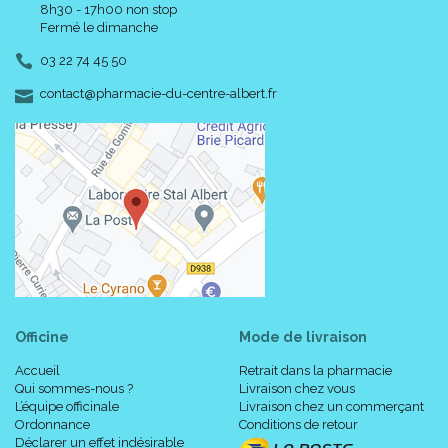
8h30 - 17h00 non stop
Fermé le dimanche
03 22 74 45 50
-
-
contact
@
pharmacie-du-centre-albert.fr
Officine
Mode de livraison
Accueil
Retrait dans la pharmacie
Qui sommes-nous ?
Livraison chez vous
L’équipe officinale
Livraison chez un commerçant
Ordonnance
Conditions de retour
Déclarer un effet indésirable