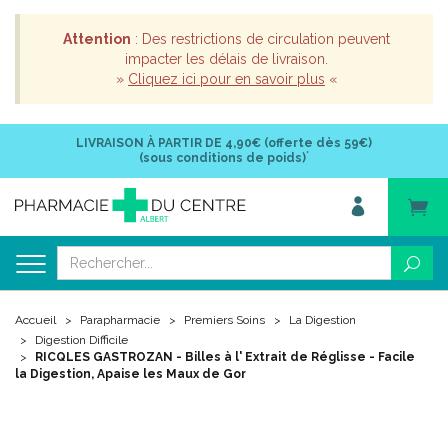
Attention
: Des restrictions de circulation peuvent
impacter les délais de livraison.
»
Cliquez ici pour en savoir plus
«
LIVRAISON À PARTIR DE
4,90€ (offerte dès 59€)
*
(sous conditions de poids)
Accueil
Parapharmacie
Premiers Soins
La Digestion
Digestion Difficile
RICQLES GASTROZAN - Billes à l' Extrait de Réglisse - Facile
la Digestion, Apaise les Maux de Gor