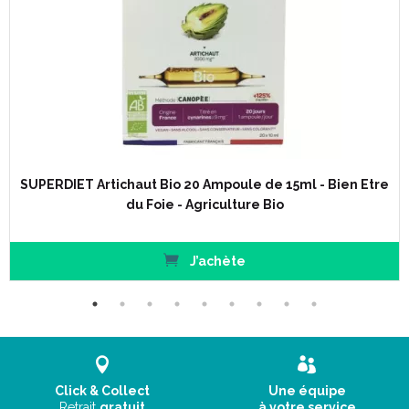
Informations nutritionnelles :
pour 100 
Valeur énergétique
350 Kcal / 147
Protéines
4,5 g
SUPERDIET Artichaut Bio 20 Ampoule de 15ml - Bien Etre
du Foie - Agriculture Bio
Glucides
80 g
dont sucres
11 g
Lipides
0,2 g
J’achète
dont acides gras saturés
0,1 g
Fibres alimentaires
3.5 g
Sodium
0.52 g
Code ACL : 6202495
Click & Collect
Une équipe
Code EAN : 3401562024959
Retrait
gratuit
à votre service