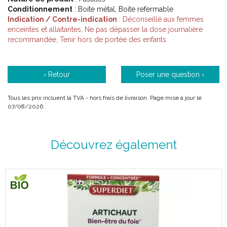
Conditionnement
: Boite métal, Boite refermable
Indication / Contre-indication
: Déconseillé aux femmes
enceintes et allaitantes, Ne pas dépasser la dose journalière
Précautions d' emploi :
recommandée, Tenir hors de portée des enfants
Ne pas dépasser la dose journalière conseillée.
‹ Retour
Poser une question ›
Ne pas consommer plus de 12 billes par jour.
Veillez à avoir une alimentation variée et équilibrée et un
mode de vie sain.
Tous les prix incluent la TVA - hors frais de livraison. Page mise à jour le
07/08/2026.
Tenir hors de portée des jeunes enfants.
Déconseillé aux femmes enceintes et allaitantes.
Contient de la réglisse : les personnes souffrant d'
hypertension doivent éviter toute consommation excessive.
Découvrez également
Tenir à l' abri de la chaleur et de l' humidité.
Composition :
Extrait de réglisse (50%), sirop de glucose déshydraté,
maltodextrine, agent d' enrobage : cire d' abeilles.