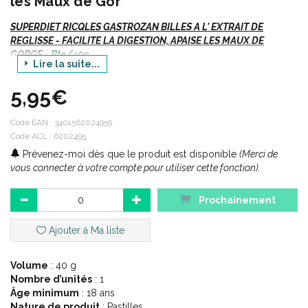
les Maux de Gor
SUPERDIET RICQLES GASTROZAN BILLES A L' EXTRAIT DE
REGLISSE - FACILITE LA DIGESTION, APAISE LES MAUX DE
GORGE - Bte/40g
Lire la suite...
5,95€
Description :
Code EAN :
3401562024959
Code ACL : 6202495
Les billes GASTROZAN sont à base de réglisse qui facilite la
Prévenez-moi dès que le produit est disponible
(Merci de
digestion. Leur goût agréable et désaltérant.
vous connecter à votre compte pour utiliser cette fonction).
Elles apaisent également les différents maux de gorge
comme la toux.
Prochainement
Confiserie à la réglisse sous forme de pastilles à sucer.
Ajouter à Ma liste
Conseils d' utilisation :
Volume
: 40 g
Nombre d’unités
: 1
Âge minimum
: 18 ans
Nature de produit
: Pastilles
De 1 à 4 billes maximum par jour, après le repas.