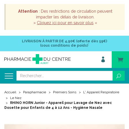
Attention
: Des restrictions de circulation peuvent
impacter les délais de livraison.
»
Cliquez ici pour en savoir plus
«
LIVRAISON À PARTIR DE
4,90€ (offerte dès 59€)
*
(sous conditions de poids)
Accueil
Parapharmacie
Premiers Soins
L' Appareil Respiratoire
Le Nez
RHINO HORN Junior - Appareil pour Lavage de Nez avec
Dosette pour Enfants de 4 à 12 Ans - Hygiène Nasale