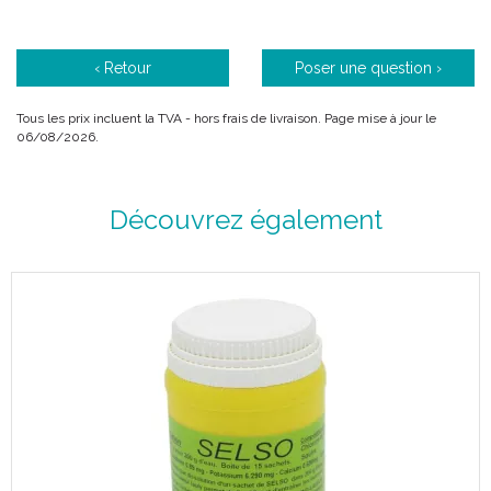
Le Rhino Horn™ Junior est spécialement conçu pour les
enfants de 4-12 ans. Afin de tenir dans leurs mains, il fait 2/3
‹ Retour
Poser une question ›
de la taille du Rhino Horn. Son embout plus petit, est
approprié à la narine d’ un enfant.
Tous les prix incluent la TVA - hors frais de livraison. Page mise à jour le
La version junior a été inspirée par des pédiatres d’ hôpitaux
06/08/2026.
français, hollandais et suédois, qui ont constaté des bienfaits
marquants sur leurs patients, utilisateurs du Rhino Horn.
Découvrez également
Rafraîchissant et agréable
Pour que le lavage du nez soit agréable, doux et
rafraîchissant, l’ eau doit avoir le même pourcentage de sel et
température que le corps.
Un mode d’ emploi détaillé accompagne le Rhino Horn
Junior.
Les bienfaits du lavage de nez avec le Rhino Horn Junior
En cas de rhume et nez bouché l’ eau salée détend les
muqueuses et évacue l’ encombrement. Le nez est dégagé