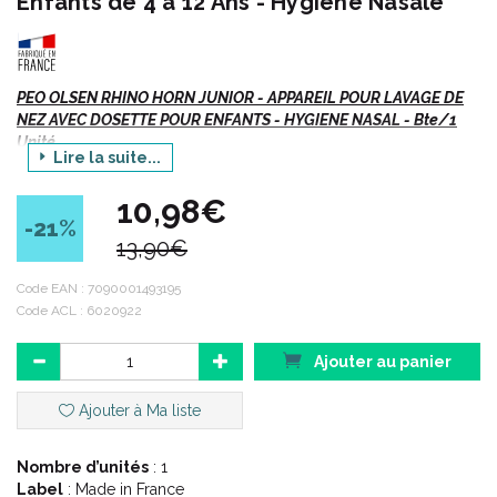
Enfants de 4 à 12 Ans - Hygiène Nasale
PEO OLSEN RHINO HORN JUNIOR - APPAREIL POUR LAVAGE DE
NEZ AVEC DOSETTE POUR ENFANTS - HYGIENE NASAL - Bte/1
Unité
Lire la suite...
Naturel – Efficace.
10,98€
Sans produits chimiques nocifs.
-21
%
Sans effets secondaires.
13,90€
Code EAN :
7090001493195
Code ACL : 6020922
Indications :
Ajouter au panier
Hygiène nasale pour enfants de 4 à 12 ans.
Ajouter à Ma liste
Description :
Nombre d’unités
: 1
Label
: Made in France