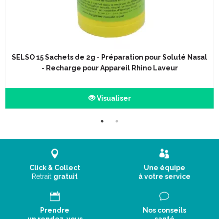
et on respire mieux.
Le Rhino Horn Junior est le compagnon idéal des enfants
souffrant d’ asthme ou d’ allergies respiratoires aux pollens et
poussières. L’ utilisation du Rhino Horn est un traitement
efficace contre les sinusites occasionnelles et un
complément de soins important en cas de sinusites
SELSO 15 Sachets de 2g - Préparation pour Soluté Nasal
chroniques.
- Recharge pour Appareil Rhino Laveur
Simple et efficace
Visualiser
Il faut utiliser une dosette pleine de sel naturel, sans additifs
et sans anti-agglomérant – pas besoin de sel spécial et
coûteux – aucun produit chimique – et de l’eau tiède.
Tradition populaire et science médicale
Click & Collect
Une équipe
Longtemps pratiqué par les pêcheurs en mer, le lavage de
Retrait
gratuit
à votre service
nez fait aujourd’ hui parti de la tradition populaire dans le
monde entier.
Recommandé par de nombreux médecins ORL, son
traitement doux et efficace est reconnu par la science
Prendre
Nos conseils