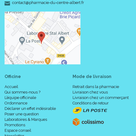
-
-
contact
@
pharmacie-du-centre-albert.fr
1 Une cuillérée de sel...
Officine
Mode de livraison
L' eau salée est un produit naturel sans produits chimiques -
Accueil
Retrait dans la pharmacie
sans effets nocifs
Qui sommes-nous ?
Livraison chez vous
L’équipe officinale
Livraison chez un commerçant
Ordonnance
Conditions de retour
Déclarer un effet indésirable
Poser une question
Laboratoires & Marques
Promotions
Espace conseil
Newsletter