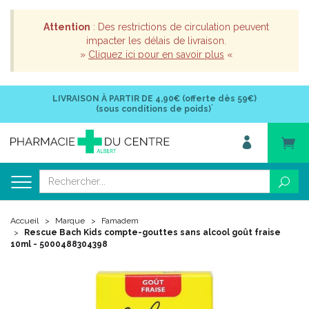
Attention
: Des restrictions de circulation peuvent
impacter les délais de livraison.
»
Cliquez ici pour en savoir plus
«
LIVRAISON À PARTIR DE
4,90€ (offerte dès 59€)
*
(sous conditions de poids)
Accueil
Marque
Famadem
Rescue Bach Kids compte-gouttes sans alcool goût fraise
10ml - 5000488304398