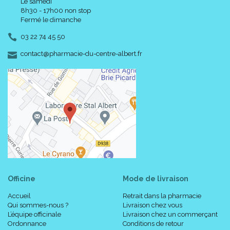
Le samedi
8h30 - 17h00 non stop
Fermé le dimanche
03 22 74 45 50
-
-
contact
@
pharmacie-du-centre-albert.fr
Officine
Mode de livraison
Accueil
Retrait dans la pharmacie
Qui sommes-nous ?
Livraison chez vous
L’équipe officinale
Livraison chez un commerçant
Ordonnance
Conditions de retour