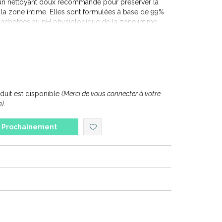
t un nettoyant doux recommandé pour préserver la
de la zone intime. Elles sont formulées à base de 99%
e, adaptées au pH physiologique de la zone intime,
itations et de réactions allergiques.
uit est disponible
(Merci de vous connecter à votre
).
Prochainement