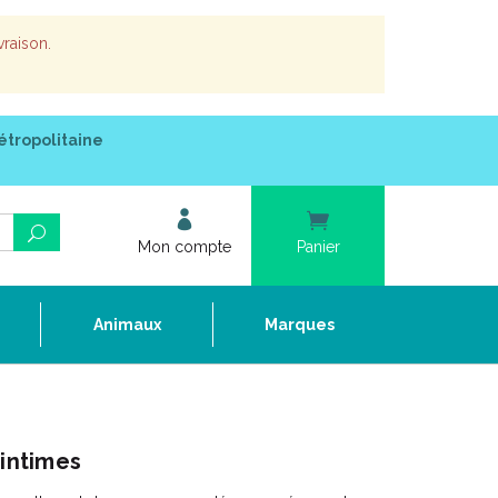
vraison.
étropolitaine
Mon compte
Panier
e
Animaux
Marques
 intimes