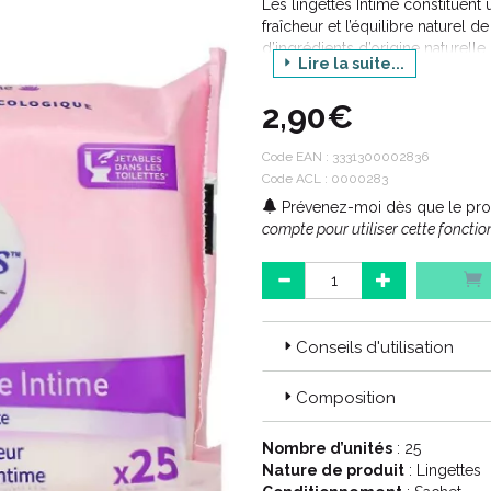
Les lingettes Intime constituen
fraîcheur et l’équilibre naturel 
d’ingrédients d’origine naturell
Lire la suite...
minimisant ainsi les risques d’irr
2,90€
Code EAN :
3331300002836
Code ACL : 0000283
Prévenez-moi dès que le prod
compte pour utiliser cette fonction
Conseils d'utilisation
Composition
Nombre d’unités
: 25
Nature de produit
: Lingettes