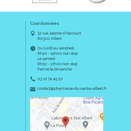
Coordonnées
32 rue Jeanne d’Harcourt
80300 Albert
Du lundi au vendredi
8h30 - 19h00 non stop
Le samedi
8h30 - 17h00 non stop
Fermé le dimanche
03 22 74 45 50
-
-
contact
@
pharmacie-du-centre-albert.fr