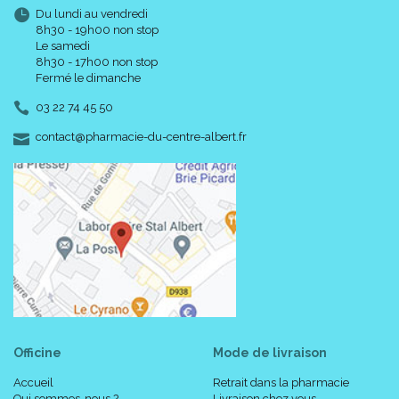
Du lundi au vendredi
8h30 - 19h00 non stop
Le samedi
8h30 - 17h00 non stop
Fermé le dimanche
03 22 74 45 50
-
-
contact
@
pharmacie-du-centre-albert.fr
Officine
Mode de livraison
Accueil
Retrait dans la pharmacie
Qui sommes-nous ?
Livraison chez vous