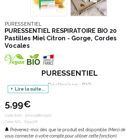
PURESSENTIEL
PURESSENTIEL RESPIRATOIRE BIO 20
Pastilles Miel Citron - Gorge, Cordes
Vocales
PURESSENTIEL
Déclinaison : BIO
Lire la suite...
Gamme : RESPIRATOIRE
5,99€
Produit : PASTILLES MIEL CITRON
Conditionnement : 20 pastilles
Code EAN :
3701056802972
Code ACL : 6314376
Prévenez-moi dès que le produit est disponible
(Merci de
Code ACL : 6314376
vous connecter à votre compte pour utiliser cette fonction).