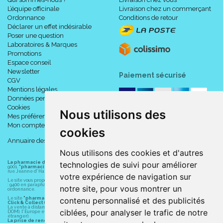
L’équipe officinale
Livraison chez un commerçant
Ordonnance
Conditions de retour
Déclarer un effet indésirable
Poser une question
Laboratoires & Marques
Promotions
Espace conseil
Newsletter
Paiement sécurisé
CGV
Mentions légales
Données personnelles
Cookies
Nous utilisons des
Mes préférences Cookies
Mon compte
cookies
Annuaire des pharmacies
Nous utilisons des cookies et d'autres
technologies de suivi pour améliorer
La pharmacie du centre à Albert
(80300) est une pharmacie française certifiée ISO
9001.
"pharmacie-du-centre-albert.fr "
est le site internet de l
a pharmacie du centre
, 32
rue Jeanne d' Harcourt, 80300 Albert.
votre expérience de navigation sur
Le site vous propose un large choix de plus de 11000 références, au prix les plus bas possible
: 9400 en parapharmacie, animaux, orthopédie, matériel médical. 1700 en médicaments sans
notre site, pour vous montrer un
ordonnance.
contenu personnalisé et des publicités
Le site
"pharmacie-du-centre-albert.fr"
vous propose les service suivants :
Click & Collect (retrait gratuit dans la pharmacie).
La vente à distance chez vous et/ou chez un commerçant sur la France (Andorre, Monaco et
ciblées, pour analyser le trafic de notre
DOM), l' Europe et le monde entier (livraison assuré par Colissimo et ses partenaires à l'
étranger).
La prise de rendez-vous.