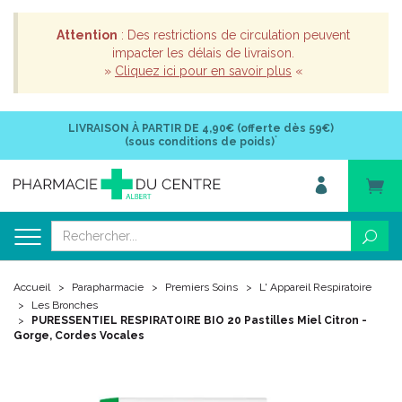
Attention
: Des restrictions de circulation peuvent
impacter les délais de livraison.
»
Cliquez ici pour en savoir plus
«
LIVRAISON À PARTIR DE
4,90€ (offerte dès 59€)
*
(sous conditions de poids)
Accueil
Parapharmacie
Premiers Soins
L' Appareil Respiratoire
Les Bronches
PURESSENTIEL RESPIRATOIRE BIO 20 Pastilles Miel Citron -
Gorge, Cordes Vocales