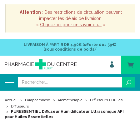
Attention
: Des restrictions de circulation peuvent
impacter les délais de livraison.
»
Cliquez ici pour en savoir plus
«
LIVRAISON À PARTIR DE
4,90€ (offerte dès 59€)
*
(sous conditions de poids)
Accueil
Parapharmacie
Aromathérapie
Diffuseurs + Huiles
Diffuseurs
PURESSENTIEL Diffuseur Humidificateur Ultrasonique API
pour Huiles Essentielles