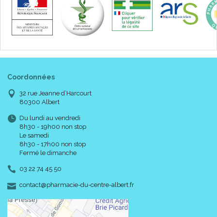
Coordonnées
32 rue Jeanne d’Harcourt
80300 Albert
Du lundi au vendredi
8h30 - 19h00 non stop
Le samedi
8h30 - 17h00 non stop
Fermé le dimanche
03 22 74 45 50
-
-
contact
@
pharmacie-du-centre-albert.fr