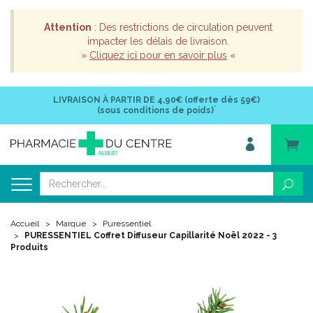
Attention
: Des restrictions de circulation peuvent
impacter les délais de livraison.
»
Cliquez ici pour en savoir plus
«
LIVRAISON À PARTIR DE
4,90€ (offerte dès 59€)
*
(sous conditions de poids)
Accueil
Marque
Puressentiel
PURESSENTIEL Coffret Diffuseur Capillarité Noël 2022 - 3
Produits