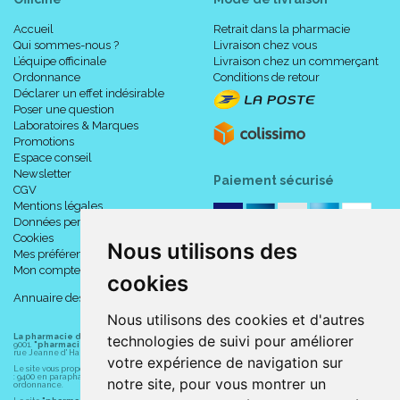
Accueil
Retrait dans la pharmacie
Qui sommes-nous ?
Livraison chez vous
L’équipe officinale
Livraison chez un commerçant
Ordonnance
Conditions de retour
Déclarer un effet indésirable
Poser une question
Laboratoires & Marques
Promotions
Espace conseil
Newsletter
Paiement sécurisé
CGV
Mentions légales
Données personnelles
Cookies
Nous utilisons des
Mes préférences Cookies
Mon compte
cookies
Annuaire des pharmacies
Nous utilisons des cookies et d'autres
technologies de suivi pour améliorer
La pharmacie du centre à Albert
(80300) est une pharmacie française certifiée ISO
9001.
"pharmacie-du-centre-albert.fr "
est le site internet de l
a pharmacie du centre
, 32
rue Jeanne d' Harcourt, 80300 Albert.
votre expérience de navigation sur
Le site vous propose un large choix de plus de 11000 références, au prix les plus bas possible
: 9400 en parapharmacie, animaux, orthopédie, matériel médical. 1700 en médicaments sans
notre site, pour vous montrer un
ordonnance.