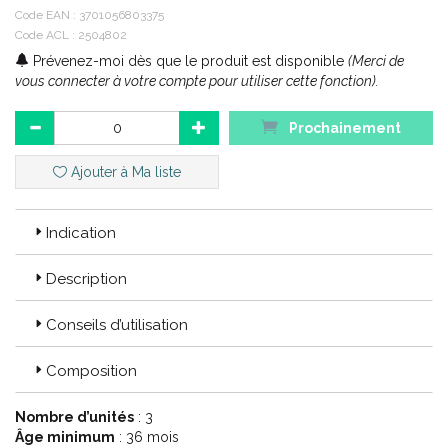
Conditionnement : coffret + 1 flacon 10 ml + 1
Code EAN :
3701056803375
diffuseur + 1 flocon
Code ACL : 2504802
Prévenez-moi dès que le produit est disponible
(Merci de
vous connecter à votre compte pour utiliser cette fonction).
Ce coffret en bois contient :
1 complexe de diffusion Cocooning 10 ml.
Prochainement
1 diffuseur.
1 flocon.
Offert : le coffret en bois.
Ajouter à Ma liste
Code ACL : 2504802
Indication
Code EAN : 3701056803375
Description
Conseils d’utilisation
Composition
Nombre d’unités
: 3
Âge minimum
: 36 mois