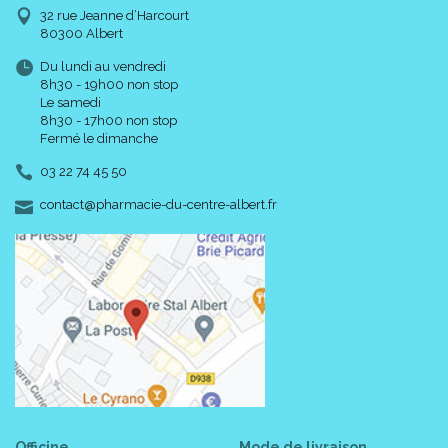
32 rue Jeanne d’Harcourt
80300 Albert
Du lundi au vendredi
8h30 - 19h00 non stop
Le samedi
8h30 - 17h00 non stop
Fermé le dimanche
03 22 74 45 50
-
-
contact
@
pharmacie-du-centre-albert.fr
Officine
Mode de livraison