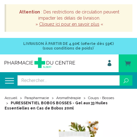
Attention
: Des restrictions de circulation peuvent
impacter les délais de livraison.
»
Cliquez ici pour en savoir plus
«
LIVRAISON À PARTIR DE
4,90€ (offerte dès 59€)
*
(sous conditions de poids)
Accueil
Parapharmacie
Aromathérapie
Coups - Bosses
PURESSENTIEL BOBOS BOSSES - Gel aux 33 Huiles
Essentielles en Cas de Bobos 20ml