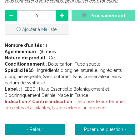
vous connecter à votre compte pour utiliser cette fonction).
Prochainement
Adulte, enfant à partir de 3 ans.
Bobos,
Ajouter à Ma liste
Bosses,
Sensation de brûlures légères,
Piqûres,
Nombre d’unités
: 1
Ampoules,
Âge minimum
: 36 mois
Bleus,
Nature de produit
: Gel
Crampes.
Conditionnement
: Boite carton, Tube souple
Spécificité(s)
: Ingrédients d'origine naturelle, Ingrédients
d'origine végétale, Sans colorant, Sans conservateur, Sans
parfum de synthèse
Description :
Label
: HEBBD : Huile Essentielle Botaniquement et
Biochimiquement Définie, Made in France
33 Huiles Essentielles pour aider à :
Indication / Contre-indication
: Déconseillé aux femmes
enceintes et allaitantes, Usage externe uniquement.
Nettoyer et assainir.
Contribuer à la protection de la peau.
Maintenir l' activité pro-régénératrice.
‹ Retour
Poser une question ›