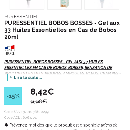
PURESSENTIEL
PURESSENTIEL BOBOS BOSSES - Gel aux
33 Huiles Essentielles en Cas de Bobos
20ml
PURESSENTIEL BOBOS BOSSES - GEL AUX 33 HUILES
ESSENTIELLES EN CAS DE BOBOS, BOSSES, SENSATION DE
BRULURES LEGERES, PIQURES, AMPOULES, BLEUS, CRAMPES -
Lire la suite...
DES 3 ANS - T/20ml
8,42€
Produit issu de l'aromathérapie - Huiles essentielles HEBBD
-15
%
(Huile Essentielle Botaniquement et Biochimiquement Définie).
9,90€
>> Existe également en tube de 30 ml.
Code EAN :
3701056800299
Code ACL : 6069704
Prévenez-moi dès que le produit est disponible
(Merci de
Indications :