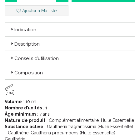
Botaniquement et Biochimiquement Définie).
Ajouter à Ma liste
100% pure et naturelle.
Indication
Code ACL : 9942436
Code EAN : 3401399424366
Description
Conseils d’utilisation
Composition
12M
Volume
: 10 ml
Nombre d’unités
: 1
Âge minimum
: 7 ans
Nature de produit
: Complément alimentaire, Huile Essentielle
Substance active
: Gaultheria fragrantissima (Huile Essentielle)
- Gaulthérie, Gaultheria procumbens (Huile Essentielle) -
Gaulthérie