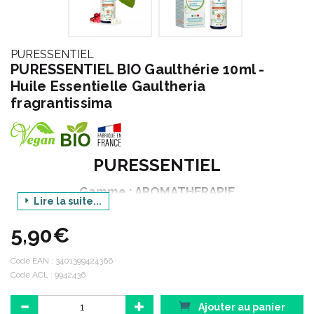
PURESSENTIEL
PURESSENTIEL BIO Gaulthérie 10ml -
Huile Essentielle Gaultheria
fragrantissima
PURESSENTIEL
Gamme : AROMATHERAPIE
Lire la suite...
Déclinaison : BIO
5,90€
Produit : HUILE ESSENTIELLE GAULTHERIE
Contenance : 10 ml
Code EAN :
3401399424366
Code ACL : 9942436
Cette huile essentielle est HEBBD (Huile Essentielle
Ajouter au panier