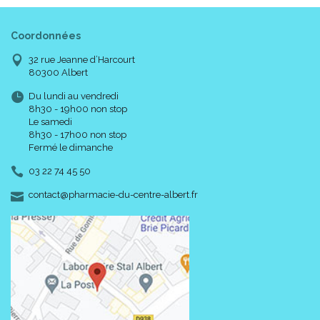
Coordonnées
32 rue Jeanne d’Harcourt
80300 Albert
Du lundi au vendredi
8h30 - 19h00 non stop
Le samedi
8h30 - 17h00 non stop
Fermé le dimanche
03 22 74 45 50
-
-
contact
@
pharmacie-du-centre-albert.fr