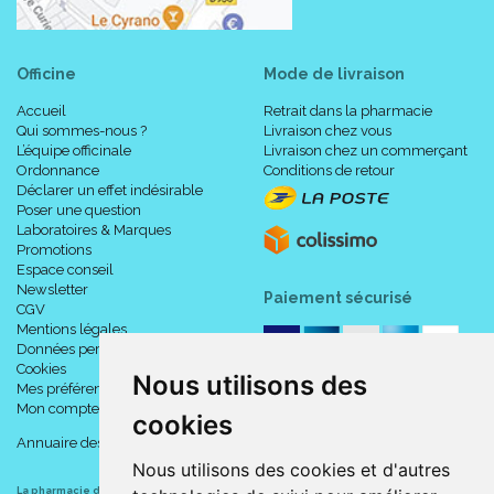
Officine
Mode de livraison
Accueil
Retrait dans la pharmacie
Qui sommes-nous ?
Livraison chez vous
L’équipe officinale
Livraison chez un commerçant
Ordonnance
Conditions de retour
Déclarer un effet indésirable
Poser une question
Laboratoires & Marques
Promotions
Espace conseil
Newsletter
Paiement sécurisé
CGV
Mentions légales
Données personnelles
Cookies
Nous utilisons des
Mes préférences Cookies
Mon compte
cookies
Annuaire des pharmacies
Nous utilisons des cookies et d'autres
La pharmacie du centre à Albert
(80300) est une pharmacie française certifiée ISO