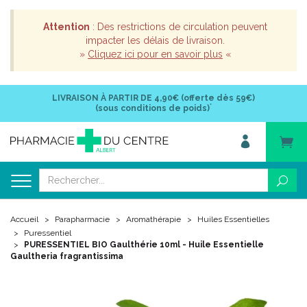
Attention
: Des restrictions de circulation peuvent
impacter les délais de livraison.
»
Cliquez ici pour en savoir plus
«
LIVRAISON À PARTIR DE
4,90€ (offerte dès 59€)
*
(sous conditions de poids)
Accueil
Parapharmacie
Aromathérapie
Huiles Essentielles
Puressentiel
PURESSENTIEL BIO Gaulthérie 10ml - Huile Essentielle
Gaultheria fragrantissima