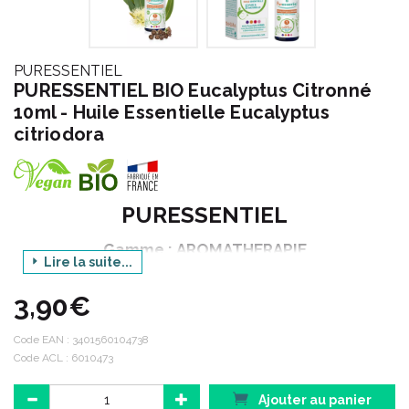
PURESSENTIEL
PURESSENTIEL BIO Eucalyptus Citronné
10ml - Huile Essentielle Eucalyptus
citriodora
PURESSENTIEL
Gamme : AROMATHERAPIE
Lire la suite...
Déclinaison : BIO
3,90€
Produit : HUILE ESSENTIELLE EUCALYPTUS
CITRONNE
Code EAN :
3401560104738
Contenance : 10 ml
Code ACL : 6010473
Ajouter au panier