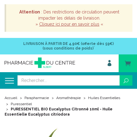
Attention
: Des restrictions de circulation peuvent
impacter les délais de livraison.
»
Cliquez ici pour en savoir plus
«
LIVRAISON À PARTIR DE
4,90€ (offerte dès 59€)
*
(sous conditions de poids)
Accueil
Parapharmacie
Aromathérapie
Huiles Essentielles
Puressentiel
PURESSENTIEL BIO Eucalyptus Citronné 10ml - Huile
Essentielle Eucalyptus citriodora