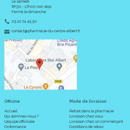
Le samedi
8h30 - 17h00 non stop
Fermé le dimanche
03 22 74 45 50
-
-
contact
@
pharmacie-du-centre-albert.fr
Officine
Mode de livraison
Accueil
Retrait dans la pharmacie
Qui sommes-nous ?
Livraison chez vous
L’équipe officinale
Livraison chez un commerçant
Ordonnance
Conditions de retour