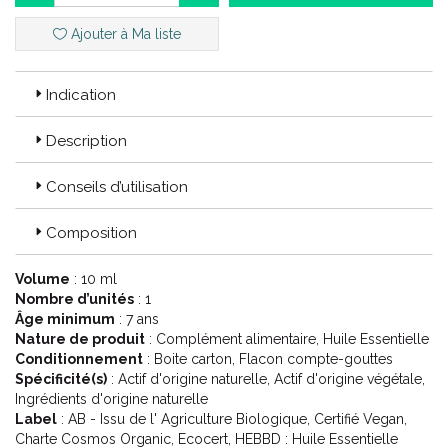
Cette huile essentielle est HEBBD (Huile Essentielle
Botaniquement et Biochimiquement Définie).
Ajouter à Ma liste
100% pure et naturelle.
Indication
Code ACL : 6010473
Description
Code EAN : 3401560104738
Conseils d’utilisation
Composition
Volume
: 10 ml
Nombre d’unités
: 1
Âge minimum
: 7 ans
Nature de produit
: Complément alimentaire, Huile Essentielle
Conditionnement
: Boite carton, Flacon compte-gouttes
Spécificité(s)
: Actif d'origine naturelle, Actif d'origine végétale,
Ingrédients d'origine naturelle
Label
: AB - Issu de l' Agriculture Biologique, Certifié Vegan,
Charte Cosmos Organic, Ecocert, HEBBD : Huile Essentielle